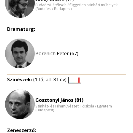
Budaörsi Játékszín / független színházi műhelyek
(Budaörs / Budapest)
Dramaturg:
Borenich Péter (67)
Színészek:
(1 fő, átl. 81 év)
Életkori
eloszlás
nagyítása
Gosztonyi János (81)
Színház- és Filmművészeti Főiskola / Egyetem
(Budapest)
Zeneszerző: