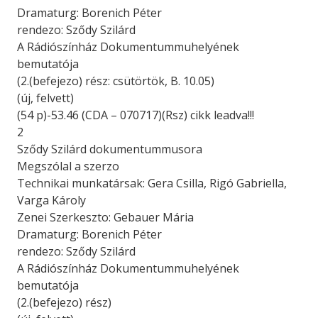
Dramaturg: Borenich Péter
rendezo: Sződy Szilárd
A Rádiószínház Dokumentummuhelyének
bemutatója
(2.(befejezo) rész: csütörtök, B. 10.05)
(új, felvett)
(54 p)-53.46 (CDA – 070717)(Rsz) cikk leadva!!!
2
Sződy Szilárd dokumentummusora
Megszólal a szerzo
Technikai munkatársak: Gera Csilla, Rigó Gabriella,
Varga Károly
Zenei Szerkeszto: Gebauer Mária
Dramaturg: Borenich Péter
rendezo: Sződy Szilárd
A Rádiószínház Dokumentummuhelyének
bemutatója
(2.(befejezo) rész)