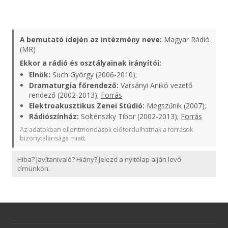
A bemutató idején az intézmény neve:
Magyar Rádió
(MR)
Ekkor a rádió és osztályainak irányítói:
Elnök:
Such György (2006-2010);
Dramaturgia főrendező:
Varsányi Anikó vezető
rendező (2002-2013);
Forrás
Elektroakusztikus Zenei Stúdió:
Megszűnik (2007);
Rádiószínház:
Solténszky Tibor (2002-2013);
Forrás
Az adatokban ellentmondások előfordulhatnak a források
bizonytalansága miatt.
Hiba? Javítanivaló? Hiány? Jelezd a nyitólap alján levő
címünkön.