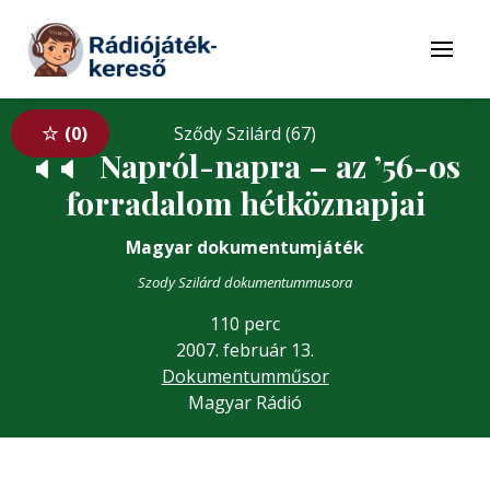
Tovább a navigációhoz
Tovább a tartalomhoz
Menü
0
Sződy Szilárd (67)
Napról-napra – az ’56-os
🔈
🔈
forradalom hétköznapjai
Magyar dokumentumjáték
Szody Szilárd dokumentummusora
110 perc
2007. február 13.
Dokumentumműsor
Magyar Rádió