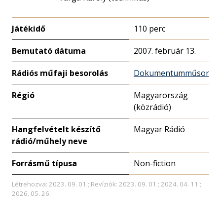
Játékidő
110 perc
Bemutató dátuma
2007. február 13.
Rádiós műfaji besorolás
Dokumentumműsor
Régió
Magyarország
(közrádió)
Hangfelvételt készítő
Magyar Rádió
rádió/műhely neve
Forrásmű típusa
Non-fiction
Létrehozva: 2023. 09. 01.; Revíziók: 2023. 09. 01.; 2024. 04. 11.;
2026. 05. 26.