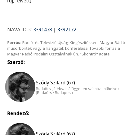
(új, felvett)
NAVA ID-k:
3391478
|
3392172
Forrás:
Rádió- és Televízió Újság; Kiegészítésként Magyar Rádió
műsorboríték vagy a hangjáték konferálása; További forrás a
Magyar Rádió Irodalmi Osztályának ún. "Skontró" adatai
Szerző:
Sződy Szilárd (67)
Budaörsi Játékszín / független színházi műhelyek
(Budaörs / Budapest)
Rendező:
Sződy Szilárd (67)