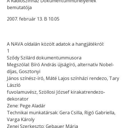
A Rádiószínház Dokumentumműhelyének
bemutatója
2007. február 13. B 10.05
A NAVA oldalán közölt adatok a hangjátékról:
1
Sződy Szilárd dokumentummusora
Megszólal: Bíró András újságíró, alternativ Nobel-
díjas, Gosztonyi
János színész-író, Máté Lajos színházi rendezo, Tary
László
fuvolamuvész, Szöllosi József kirakatrendezo-
dekorator
Zene: Pege Aladár
Technikai munkatársak: Gera Csilla, Rigó Gabriella,
Varga Károly
Zenei Szerkeszto: Gebauer Mária