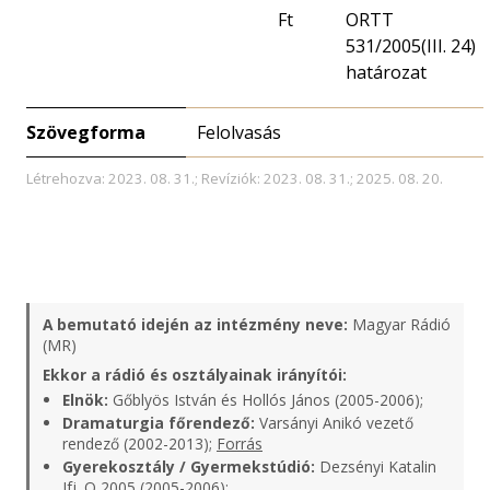
Ft
ORTT
531/2005(III. 24)
határozat
Szövegforma
Felolvasás
Létrehozva: 2023. 08. 31.; Revíziók: 2023. 08. 31.; 2025. 08. 20.
A bemutató idején az intézmény neve:
Magyar Rádió
(MR)
Ekkor a rádió és osztályainak irányítói:
Elnök:
Gőblyös István és Hollós János (2005-2006);
Dramaturgia főrendező:
Varsányi Anikó vezető
rendező (2002-2013);
Forrás
Gyerekosztály / Gyermekstúdió:
Dezsényi Katalin
Ifj. O 2005 (2005-2006);