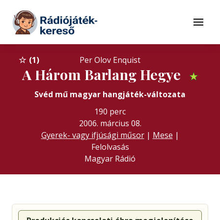
Tovább a navigációhoz
Tovább a tartalomhoz
Menü
1
Per Olov Enquist
A Három Barlang Hegye
★
Svéd mű magyar hangjáték-változata
190 perc
2006. március 08.
Gyerek- vagy ifjúsági műsor
|
Mese
|
Felolvasás
Magyar Rádió