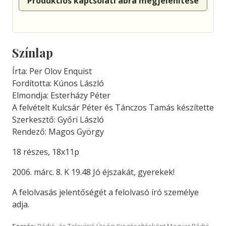
Produkciós kapcsolati ábra megjelenítése
Színlap
Írta: Per Olov Enquist
Fordította: Kúnos László
Elmondja: Esterházy Péter
A felvételt Kulcsár Péter és Tánczos Tamás készítette
Szerkesztő: Győri László
Rendező: Magos György
18 részes, 18x11p
2006. márc. 8. K 19.48 Jó éjszakát, gyerekek!
A felolvasás jelentőségét a felolvasó író személye
adja.