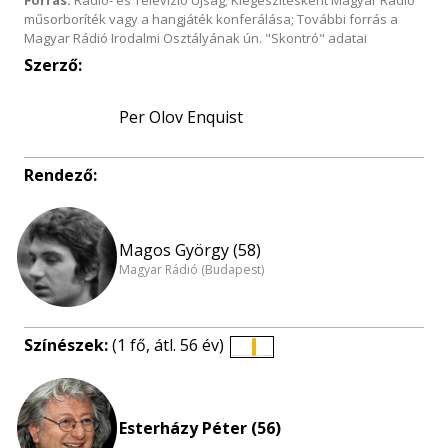
Forrás:
Rádió- és Televízió Újság; Kiegészítésként Magyar Rádió
műsorboríték vagy a hangjáték konferálása; További forrás a
Magyar Rádió Irodalmi Osztályának ún. "Skontró" adatai
Szerző:
Per Olov Enquist
Rendező:
Magos György (58)
Magyar Rádió (Budapest)
Színészek:
(1 fő, átl. 56 év)
Életkori
eloszlás
nagyítása
Esterházy Péter (56)