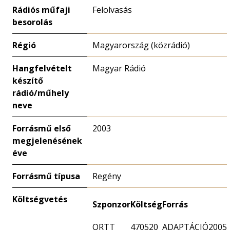
Rádiós műfaji
Felolvasás
besorolás
Régió
Magyarország (közrádió)
Hangfelvételt
Magyar Rádió
készítő
rádió/műhely
neve
Forrásmű első
2003
megjelenésének
éve
Forrásmű típusa
Regény
Költségvetés
Szponzor
Költség
Forrás
ORTT
470520
ADAPTÁCIÓ2005