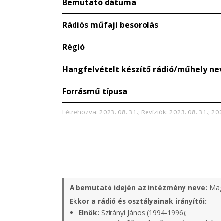
Bemutató dátuma
Rádiós műfaji besorolás
Régió
Hangfelvételt készítő rádió/műhely ne
Forrásmű típusa
Létrehozva: 2023. 08. 31.; Revíziók: 2023. 08. 31.; 202
A bemutató idején az intézmény neve:
Mag
Ekkor a rádió és osztályainak irányítói:
Elnök:
Szirányi János (1994-1996);