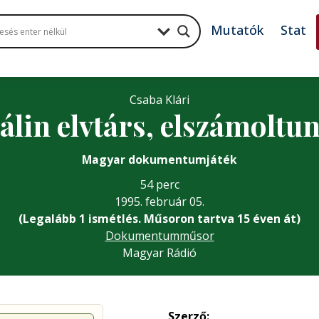
Mutatók
Stat
Csaba Klári
álin elvtárs, elszámolt
Magyar dokumentumjáték
54 perc
1995. február 05.
(Legalább 1 ismétlés. Műsoron tartva 15 éven át)
Dokumentumműsor
Magyar Rádió
Szerző: