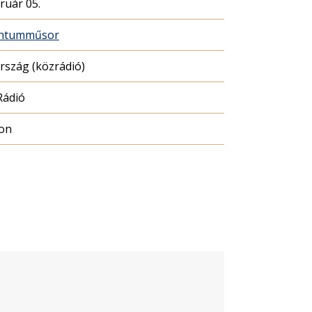
ruár 05.
ntumműsor
szág (közrádió)
Rádió
ion