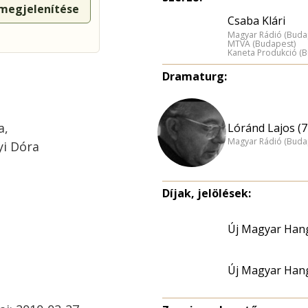
 megjelenítése
Csaba Klári
Magyar Rádió (Buda
MTVA (Budapest)
Kaneta Produkció (
Dramaturg:
a,
Lóránd Lajos (7
Magyar Rádió (Buda
yi Dóra
Díjak, jelölések:
Új Magyar Hang
Új Magyar Hang