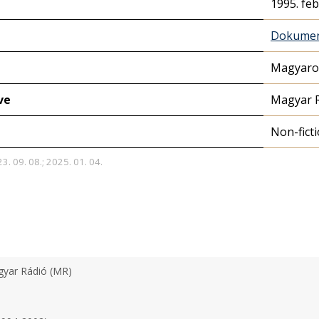
1995. feb
Dokume
Magyaror
ve
Magyar 
Non-fict
3. 09. 08.; 2025. 01. 04.
yar Rádió (MR)