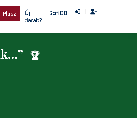
|
Új
ScifiDB
Plusz
darab?
unk…”
🏆