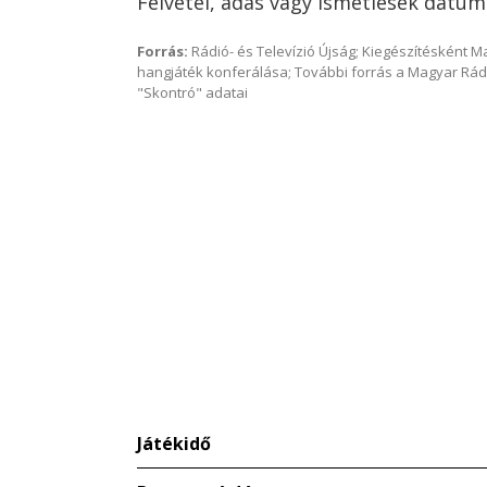
Felvétel, adás vagy ismétlések dátum
Forrás:
Rádió- és Televízió Újság; Kiegészítésként 
hangjáték konferálása; További forrás a Magyar Rád
"Skontró" adatai
Játékidő