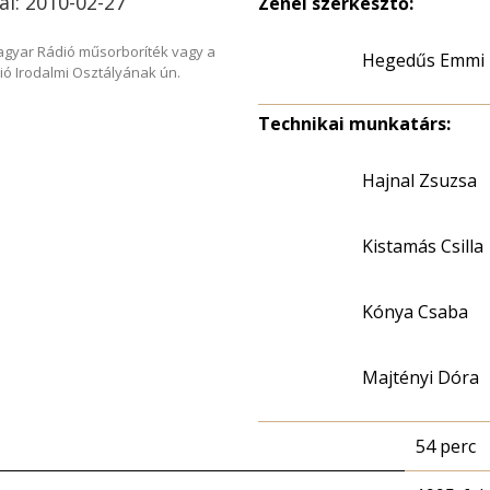
ai: 2010-02-27
Zenei szerkesztő:
Magyar Rádió műsorboríték vagy a
Hegedűs Emmi
ió Irodalmi Osztályának ún.
Technikai munkatárs:
Hajnal Zsuzsa
Kistamás Csilla
Kónya Csaba
Majtényi Dóra
54 perc