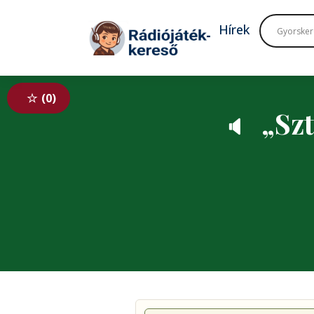
Tovább a navigációhoz
Tovább a tartalomhoz
Hírek
0
„Szt
🔈