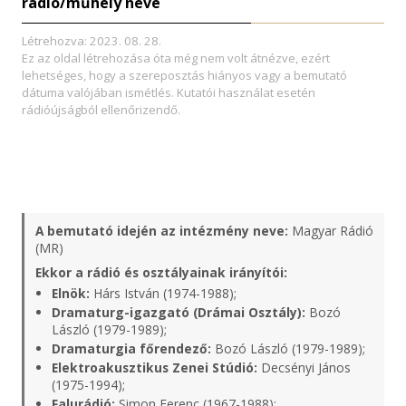
rádió/műhely neve
Létrehozva: 2023. 08. 28.
Ez az oldal létrehozása óta még nem volt átnézve, ezért
lehetséges, hogy a szereposztás hiányos vagy a bemutató
dátuma valójában ismétlés. Kutatói használat esetén
rádióújságból ellenőrizendő.
A bemutató idején az intézmény neve:
Magyar Rádió
(MR)
Ekkor a rádió és osztályainak irányítói:
Elnök:
Hárs István (1974-1988);
Dramaturg-igazgató (Drámai Osztály):
Bozó
László (1979-1989);
Dramaturgia főrendező:
Bozó László (1979-1989);
Elektroakusztikus Zenei Stúdió:
Decsényi János
(1975-1994);
Falurádió:
Simon Ferenc (1967-1988);