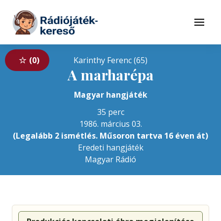
Tovább a navigációhoz
Tovább a tartalomhoz
Menü
0
Karinthy Ferenc (65)
A marharépa
Magyar hangjáték
35 perc
1986. március 03.
(Legalább 2 ismétlés. Műsoron tartva 16 éven át)
Eredeti hangjáték
Magyar Rádió