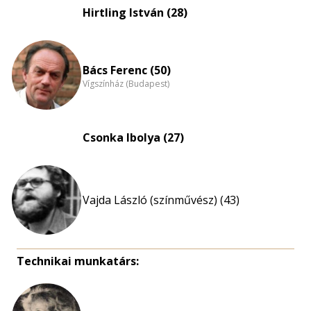
eloszlás
Hirtling István (28)
nagyítása
Bács Ferenc (50)
Vígszínház (Budapest)
Csonka Ibolya (27)
Vajda László (színművész) (43)
Technikai munkatárs: