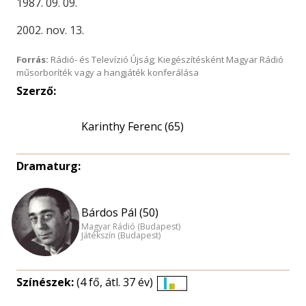
1987. 09. 09.
2002. nov. 13.
Forrás:
Rádió- és Televízió Újság; Kiegészítésként Magyar Rádió
műsorboríték vagy a hangjáték konferálása
Szerző:
Karinthy Ferenc (65)
Dramaturg:
Bárdos Pál (50)
Magyar Rádió (Budapest)
Játékszín (Budapest)
Színészek:
(4 fő, átl. 37 év)
Életkori