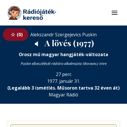
Tovább a navigációhoz
Tovább a tartalomhoz
Menü
0
Alekszandr Szergejevics Puskin
A lövés (1977)
🔈
Orosz mű magyar hangjáték-változata
Puskin elbeszélését rádióra alkalmazta: Moravecz Imre
27 perc
1977. január 31.
(Legalább 3 ismétlés. Műsoron tartva 32 éven át)
Magyar Rádió