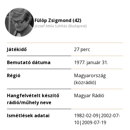
nagyítása
Fülöp Zsigmond (42)
József Attila Színház (Budapest)
Játékidő
27 perc
Bemutató dátuma
1977. január 31.
Régió
Magyarország
(közrádió)
Hangfelvételt készítő
Magyar Rádió
rádió/műhely neve
Ismétlések adatai
1982-02-09|2002-07-
10|2009-07-19