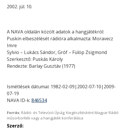
2002. júl. 10.
A NAVA oldalán közölt adatok a hangjátékról:
Puskin elbeszélését rádióra alkalmazta: Moravecz
Imre
Sylvio – Lukács Sándor, Gróf – Fülöp Zsigmond
Szerkesztő: Puskás Károly
Rendezte: Barlay Gusztáv (1977)
Ismétlések dátumai: 1982-02-09|2002-07-10|2009-
07-19
NAVA ID-k:
846534
Forrás:
Rádió- és Televízió Újság; Kiegészítésként Magyar Rádió
műsorboríték vagy a hangjáték konferálása
Szerző: