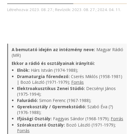
Létrehozva: 2023. 08. 27.; Revíziók: 2023. 08. 27.; 2024. 04. 11.
A bemutató idején az intézmény neve:
Magyar Rádió
(MR)
Ekkor a rádió és osztályainak irányítói:
Elnök:
Hárs István (1974-1988);
Dramaturgia főrendező:
Cserés Miklós (1958-1981)
| Bozó László (1971-1979);
Forrás
Elektroakusztikus Zenei Stúdió:
Decsényi János
(1975-1994);
Falurádió:
Simon Ferenc (1967-1988);
Gyerekosztály / Gyermekstúdió:
Szabó Éva (?)
(1976-1988);
Ifjúsági Osztály:
Faggyas Sándor (1968-1979);
Forrás
Szórakoztató Osztály:
Bozó László (1971-1979);
Forrás