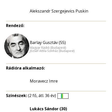
Alekszandr Szergejevics Puskin
Rendező:
Barlay Gusztáv (55)
Magyar Rádió (Budapest)
József Attila Színház (Budapest)
Rádióra alkalmazó:
Moravecz Imre
Színészek:
(2 fő, átl. 36 év)
Életkori
eloszlás
Lukács Sándor (30)