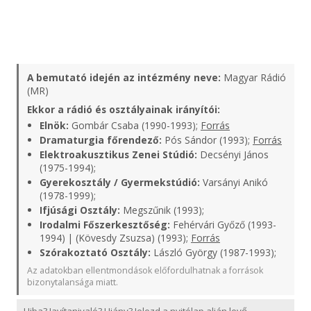
A bemutató idején az intézmény neve:
Magyar Rádió
(MR)
Ekkor a rádió és osztályainak irányítói:
Elnök:
Gombár Csaba (1990-1993);
Forrás
Dramaturgia főrendező:
Pós Sándor (1993);
Forrás
Elektroakusztikus Zenei Stúdió:
Decsényi János
(1975-1994);
Gyerekosztály / Gyermekstúdió:
Varsányi Anikó
(1978-1999);
Ifjúsági Osztály:
Megszűnik (1993);
Irodalmi Főszerkesztőség:
Fehérvári Győző (1993-
1994) | (Kövesdy Zsuzsa) (1993);
Forrás
Szórakoztató Osztály:
László György (1987-1993);
Az adatokban ellentmondások előfordulhatnak a források
bizonytalansága miatt.