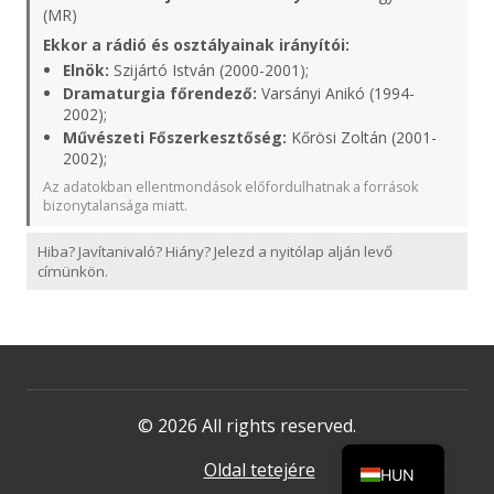
(MR)
Ekkor a rádió és osztályainak irányítói:
Elnök:
Szijártó István (2000-2001);
Dramaturgia főrendező:
Varsányi Anikó (1994-
2002);
Művészeti Főszerkesztőség:
Kőrösi Zoltán (2001-
2002);
Az adatokban ellentmondások előfordulhatnak a források
bizonytalansága miatt.
Hiba? Javítanivaló? Hiány? Jelezd a nyitólap alján levő
címünkön.
© 2026 All rights reserved.
Oldal tetejére
HUN