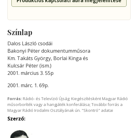
Produkciós kapcsolati ábra megjelenítése
Színlap
Dalos László csodái
Bakonyi Péter dokumentumműsora
Km. Takáts György, Borlai Kinga és
Kulcsár Péter (ism.)
2001. március 3. 55p
2001. márc. 1. 69p.
Forrás:
Rádió- és Televízió Újság; Kiegészítésként Magyar Rádió
műsorboríték vagy a hangjáték konferálása; További forrás a
Magyar Rádió Irodalmi Osztályának ún. "Skontró" adatai
Szerző: