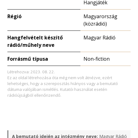
Hangjáték
Régió
Magyarország
(közrádió)
Hangfelvételt készítő
Magyar Rádió
rádió/műhely neve
Forrásmű típusa
Non-fiction
Létrehozva: 2023. 08. 22.
Ez az oldal létrehozása óta még nem volt átnézve, ezért
lehetséges, hogy a szereposztás hiányos vagy a bemutató
dátuma valójában ismétlés. Kutatói használat esetén
rádióújságból ellenőrizendő.
A bemutató idején az intézmény neve:
Magyar Rádió