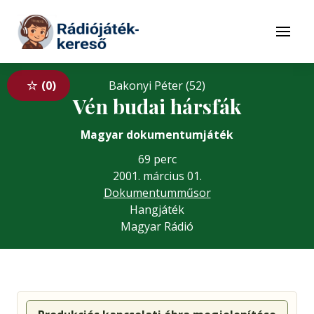
Tovább a navigációhoz
Tovább a tartalomhoz
Menü
0
Bakonyi Péter (52)
Vén budai hársfák
Magyar dokumentumjáték
69 perc
2001. március 01.
Dokumentumműsor
Hangjáték
Magyar Rádió