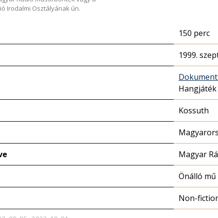
ió Irodalmi Osztályának ún.
150 perc
1999. szep
Dokumen
Hangjáték
Kossuth
Magyarors
ve
Magyar Rá
Önálló mű
Non-fictio