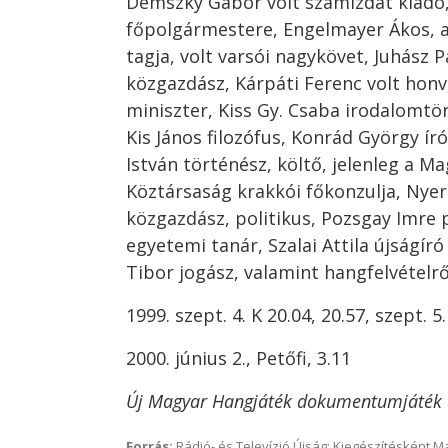
Demszky Gábor volt szamizdat kiadó
főpolgármestere, Engelmayer Ákos, a
tagja, volt varsói nagykövet, Juhász P
közgazdász, Kárpáti Ferenc volt hon
miniszter, Kiss Gy. Csaba irodalomtö
Kis János filozófus, Konrád György ír
István történész, költő, jelenleg a M
Köztársaság krakkói főkonzulja, Nye
közgazdász, politikus, Pozsgay Imre p
egyetemi tanár, Szalai Attila újságíró
Tibor jogász, valamint hangfelvételrő
1999. szept. 4. K 20.04, 20.57, szept. 5
2000. június 2., Petőfi, 3.11
Új Magyar Hangjáték dokumentumjáték 
Forrás:
Rádió- és Televízió Újság; Kiegészítésként 