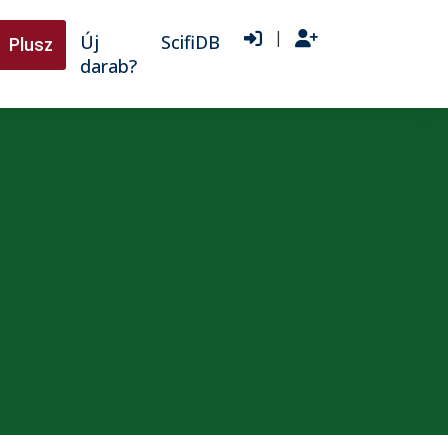
|
Új
ScifiDB
Plusz
darab?