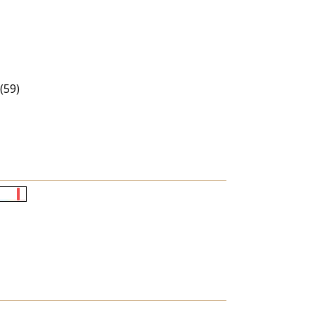
(59)
Életkori
eloszlás
nagyítása