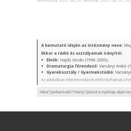
Létrehozva: 2023. 08. 20.; Revíziók: 2023. 08. 20.; 202
A bemutató idején az intézmény neve:
Mag
Ekkor a rádió és osztályainak irányítói:
Elnök:
Hajdú István (1996-2000);
Dramaturgia főrendező:
Varsányi Anikó (
Gyerekosztály / Gyermekstúdió:
Varsányi
Az adatokban ellentmondások előfordulhatnak a for
Hiba? Javítanivaló? Hiány? Jelezd a nyitólap alján l