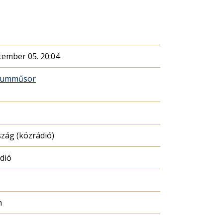
tember 05. 20:04
tumműsor
zág (közrádió)
dió
n