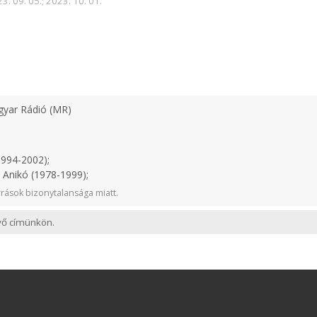
3. 09. 05.; 2023. 10. 01.
yar Rádió (MR)
1994-2002);
 Anikó (1978-1999);
rások bizonytalansága miatt.
evő címünkön.