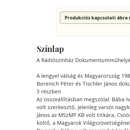
Produkciós kapcsolati ábra
Színlap
A Rádiószínház Dokumentumműhely
A lengyel válság és Magyarország 198
Borenich Péter és Tischler János 
3 részben
Az összeállításban megszólal: Bába I
volt szerkesztő, jelenleg varsói nagy
János az MSzMP KB volt titkára, Csoór
költő, a Magyarok Világszövetségéne