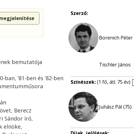
Szerző:
 megjelenítése
Borenich Péter 
ének bemutatója
Tischler János
0-ban, ’81-ben és ’82-ben
Színészek:
(1 fő, átl. 75 év)
dokumentumműsora
ván
Juhász Pál (75)
követ, Berecz
i Sándor író,
k elnöke,
Díjak, jelölések: