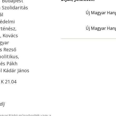
, Budapest
 Szolidaritás
Új Magyar Hang
ál
védelmi
rténész,
Új Magyar Hang
ó, Kovács
agyar
rs Rezső
olitikus,
 és Pákh
l Kádár János
. K 21.04
díj
Magyar Rádió műsorboríték vagy a