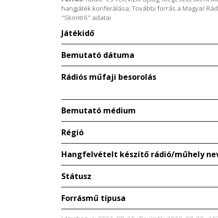
hangjáték konferálása; További forrás a Magyar Rád
"Skontró" adatai
Játékidő
Bemutató dátuma
Rádiós műfaji besorolás
Bemutató médium
Régió
Hangfelvételt készítő rádió/műhely ne
Státusz
Forrásmű típusa