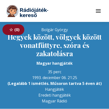
Tovább a navigációhoz
Tovább a tartalomhoz
Menü
0
Bolgár György
Hegyek között, völgyek között
vonatfüttyre, szóra és
zakatolásra
Magyar hangjáték
35 perc
1993. december 06. 21:25
(Legalább 1 ismétlés. Műsoron tartva 5 éven át)
Hangjáték
Eredeti hangjáték
Magyar Rádió