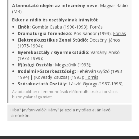
A bemutató idején az intézmény neve:
Magyar Rádió
(MR)
Ekkor a rádió és osztályainak irányítói:
Elnök:
Gombár Csaba (1990-1993);
Forrás
Dramaturgia főrendező:
Pós Sándor (1993);
Forrás
Elektroakusztikus Zenei Stúdió:
Decsényi János
(1975-1994);
Gyerekosztály / Gyermekstúdió:
Varsányi Anikó
(1978-1999);
Ifjúsági Osztály:
Megszűnik (1993);
Irodalmi Főszerkesztőség:
Fehérvári Győző (1993-
1994) | (Kövesdy Zsuzsa) (1993);
Forrás
Szórakoztató Osztály:
László György (1987-1993);
Az adatokban ellentmondások előfordulhatnak a források
bizonytalansága miatt.
Hiba? Javítanivaló? Hiány? Jelezd a nyitólap alján levő
címünkön.