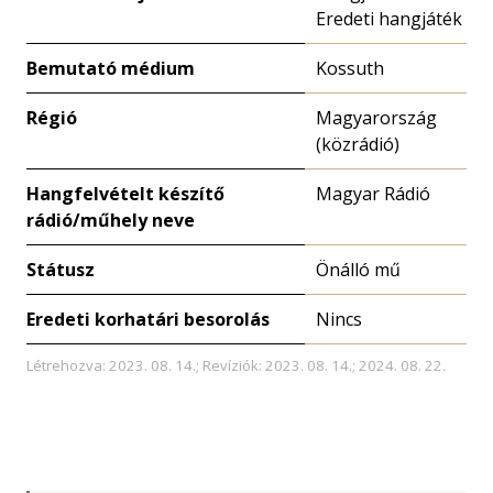
Eredeti hangjáték
Bemutató médium
Kossuth
Régió
Magyarország
(közrádió)
Hangfelvételt készítő
Magyar Rádió
rádió/műhely neve
Státusz
Önálló mű
Eredeti korhatári besorolás
Nincs
Létrehozva: 2023. 08. 14.; Revíziók: 2023. 08. 14.; 2024. 08. 22.