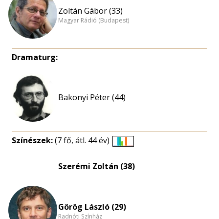
Zoltán Gábor (33)
Magyar Rádió (Budapest)
Dramaturg:
Bakonyi Péter (44)
Színészek:
(7 fő, átl. 44 év)
Életkori
eloszlás
Szerémi Zoltán (38)
nagyítása
Görög László (29)
Radnóti Színház