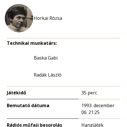
Horkai Rózsa
Technikai munkatárs:
Baska Gabi
Radák László
Játékidő
35 perc
Bemutató dátuma
1993. december
06. 21:25
Rádiós műfaji besorolás
Hangjáték