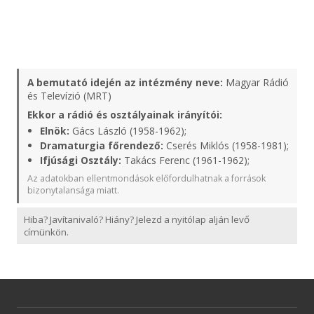
A bemutató idején az intézmény neve:
Magyar Rádió
és Televízió (MRT)
Ekkor a rádió és osztályainak irányítói:
Elnök:
Gács László (1958-1962);
Dramaturgia főrendező:
Cserés Miklós (1958-1981);
Ifjúsági Osztály:
Takács Ferenc (1961-1962);
Az adatokban ellentmondások előfordulhatnak a források
bizonytalansága miatt.
Hiba? Javítanivaló? Hiány? Jelezd a nyitólap alján levő
címünkön.