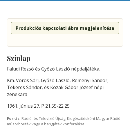
Produkciós kapcsolati ábra megjelenítése
Színlap
Faludi Rezső és Győző László népdaljátéka.
Km. Vörös Sári, Győző László, Reményi Sándor,
Tekeres Sándor, és Kozák Gábor József népi
zenekara
1961. június 27. P 21.55-22.25
Forrás:
Rádió- és Televízió Újság; Kiegészítésként Magyar Rádió
műsorboríték vagy a hangjáték konferálása