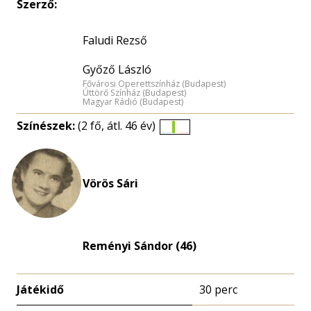
Szerző:
Faludi Rezső
Győző László
Fővárosi Operettszínház (Budapest)
Úttörő Színház (Budapest)
Magyar Rádió (Budapest)
Színészek:
(2 fő, átl. 46 év)
Életkori
eloszlás
nagyítása
Vörös Sári
Reményi Sándor (46)
Játékidő
30 perc