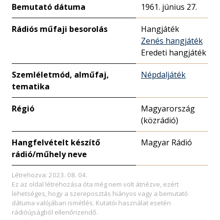
Bemutató dátuma
1961. június 27.
Rádiós műfaji besorolás
Hangjáték
Zenés hangjáték
Eredeti hangjáték
Szemléletmód, alműfaj,
Népdaljáték
tematika
Régió
Magyarország
(közrádió)
Hangfelvételt készítő
Magyar Rádió
rádió/műhely neve
Létrehozva: 2023. 08. 04.
Ez az oldal létrehozása óta még nem volt átnézve, ezért
lehetséges, hogy a szereposztás hiányos vagy a bemutató
dátuma valójában ismétlés. Kutatói használat esetén
rádióújságból ellenőrizendő.