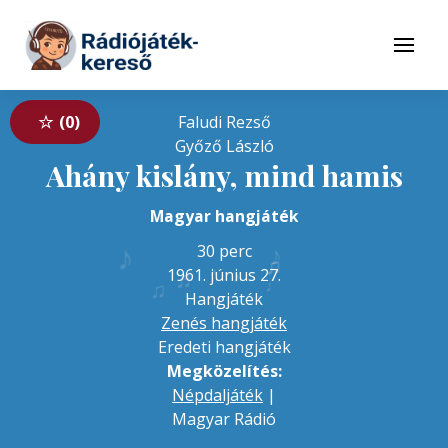
Tovább a navigációhoz
Tovább a tartalomhoz
Menü
0
Faludi Rezső
Győző László
Ahány kislány, mind hamis
Magyar hangjáték
♪
♪
30 perc
♫
♬
♬
1961. június 27.
♪
♩
♫
Hangjáték
Zenés hangjáték
Eredeti hangjáték
Megközelítés:
Népdaljáték
|
Magyar Rádió