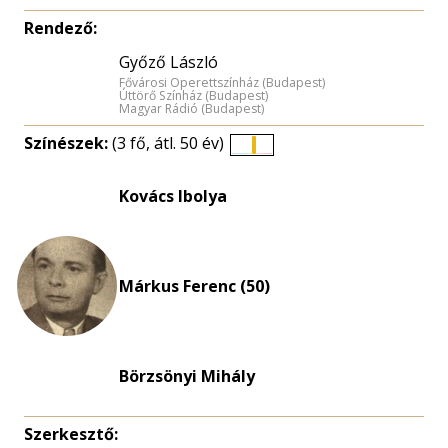
Rendező:
Győző László
Fővárosi Operettszínház (Budapest)
Úttörő Színház (Budapest)
Magyar Rádió (Budapest)
Színészek:
(3 fő, átl. 50 év)
Életkori
eloszlás
Kovács Ibolya
nagyítása
Márkus Ferenc (50)
Börzsönyi Mihály
Szerkesztő: