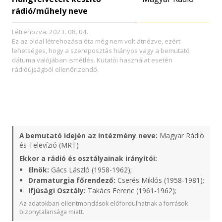
rádió/műhely neve
Létrehozva: 2023. 08. 04.
Ez az oldal létrehozása óta még nem volt átnézve, ezért
lehetséges, hogy a szereposztás hiányos vagy a bemutató
dátuma valójában ismétlés. Kutatói használat esetén
rádióújságból ellenőrizendő.
A bemutató idején az intézmény neve:
Magyar Rádió
és Televízió (MRT)
Ekkor a rádió és osztályainak irányítói:
Elnök:
Gács László (1958-1962);
Dramaturgia főrendező:
Cserés Miklós (1958-1981);
Ifjúsági Osztály:
Takács Ferenc (1961-1962);
Az adatokban ellentmondások előfordulhatnak a források
bizonytalansága miatt.