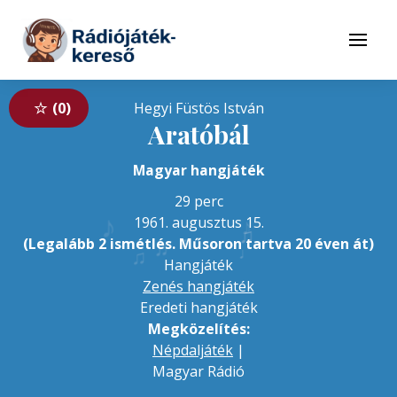
Tovább a navigációhoz
Tovább a tartalomhoz
Menü
0
Hegyi Füstös István
Aratóbál
Magyar hangjáték
29 perc
♪
♪
1961. augusztus 15.
♫
♬
♬
(Legalább 2 ismétlés. Műsoron tartva 20 éven át)
♪
♩
♫
Hangjáték
Zenés hangjáték
Eredeti hangjáték
Megközelítés:
Népdaljáték
|
Magyar Rádió