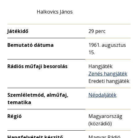
Halkovics János
Játékidő
29 perc
Bemutató dátuma
1961. augusztus
15.
Rádiós műfaji besorolás
Hangjáték
Zenés hangjáték
Eredeti hangjáték
Szemléletmód, alműfaj,
Népdaljáték
tematika
Régió
Magyarország
(közrádió)
Hangfelvételt készítő
Magyar Rádió