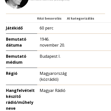
Kézi besorolás
AI kategorizálás
Játékidő
60 perc
Bemutató
1946.
dátuma
november 20.
Bemutató
Budapest I.
médium
Régió
Magyarország
(közrádió)
Hangfelvételt
Magyar Rádió
készítő
rádió/műhely
neve