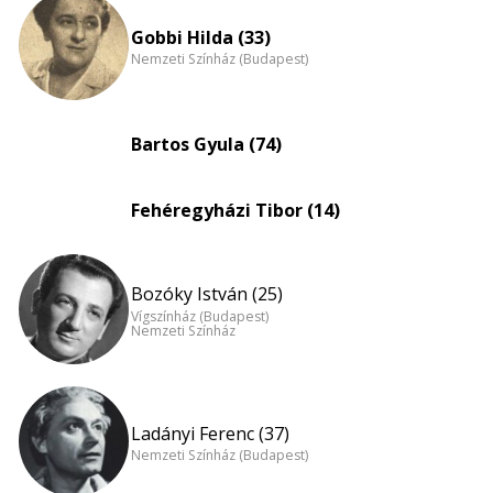
eloszlás
nagyítása
Gobbi Hilda (33)
Nemzeti Színház (Budapest)
Bartos Gyula (74)
Fehéregyházi Tibor (14)
Bozóky István (25)
Vígszínház (Budapest)
Nemzeti Színház
Ladányi Ferenc (37)
Nemzeti Színház (Budapest)