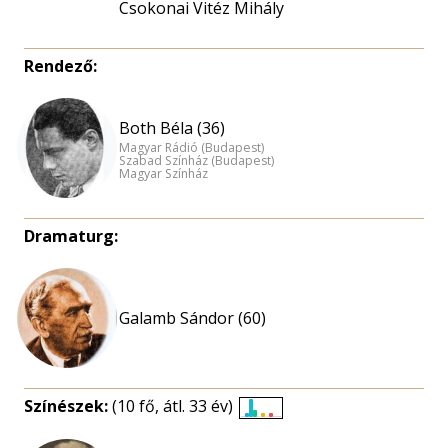
Csokonai Vitéz Mihály
Rendező:
Both Béla (36)
Magyar Rádió (Budapest)
Szabad Színház (Budapest)
Magyar Színház
Dramaturg:
Galamb Sándor (60)
Színészek:
(10 fő, átl. 33 év)
Életkori