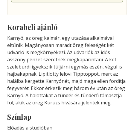
Korabeli ajánló
Karnyó, az öreg kalmár, egy utazása alkalmával
eltűnik. Magányosan maradt öreg feleségét két
udvarló is megkörnyékezi. Az udvarlók az idős
asszony pénzét szeretnék megkaparintani. A két
szeleburdi igyekszik túljárni egymás eszén, végül is
hajbakapnak. Lipitlotty lelövi Tipptoppot, mert az
halálba kergette Karnyónét, majd maga ellen fordítja
fegyverét. Ekkor érkezik meg három év után az öreg
Karnyó. A halottakat a tündér és tündérfi támasztja
föl, akik az öreg Kuruzs hívására jelentek meg.
Színlap
Előadás a studióban