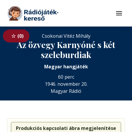
Tovább a navigációhoz
Tovább a tartalomhoz
Menü
0
Csokonai Vitéz Mihály
Az özvegy Karnyóné s két
szeleburdiak
Magyar hangjáték
60 perc
1946. november 20.
Magyar Rádió
Produkciós kapcsolati ábra megjelenítése