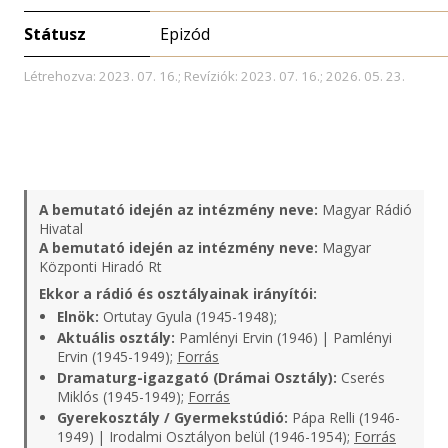
Státusz
Epizód
Létrehozva: 2023. 07. 16.; Revíziók: 2023. 07. 16.; 2026. 05. 23.
A bemutató idején az intézmény neve:
Magyar Rádió
Hivatal
A bemutató idején az intézmény neve:
Magyar
Központi Hiradó Rt
Ekkor a rádió és osztályainak irányítói:
Elnök:
Ortutay Gyula (1945-1948);
Aktuális osztály:
Pamlényi Ervin (1946) | Pamlényi
Ervin (1945-1949);
Forrás
Dramaturg-igazgató (Drámai Osztály):
Cserés
Miklós (1945-1949);
Forrás
Gyerekosztály / Gyermekstúdió:
Pápa Relli (1946-
1949) | Irodalmi Osztályon belül (1946-1954);
Forrás