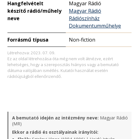
Hangfelvételt
Magyar Rádió
készítő rádió/műhely
Magyar Rádió
neve
Rádiószínház
Dokumentumműhelye
Forrásmű típusa
Non-fiction
Létrehozva: 2023. 07. 09.
Ez az oldal létrehozása óta még nem volt átnézve, ezért
lehetséges, hogy a szereposztás hiányos vagy a bemutató
dátuma valójában ismétlés. Kutatói használat esetén
rádióújságból ellenőrizendő.
A bemutató idején az intézmény neve:
Magyar Rádió
(MR)
Ekkor a rádió és osztályainak irányítói: