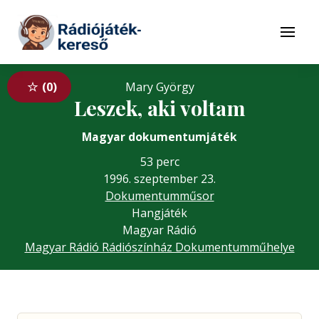
Tovább a navigációhoz
Tovább a tartalomhoz
Menü
0
Mary György
Leszek, aki voltam
Magyar dokumentumjáték
53 perc
1996. szeptember 23.
Dokumentumműsor
Hangjáték
Magyar Rádió
Magyar Rádió Rádiószínház Dokumentumműhelye