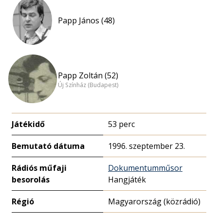
eloszlás
nagyítása
Papp János (48)
Papp Zoltán (52)
Új Színház (Budapest)
Játékidő
53 perc
Bemutató dátuma
1996. szeptember 23.
Rádiós műfaji
Dokumentumműsor
besorolás
Hangjáték
Régió
Magyarország (közrádió)