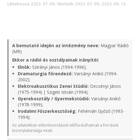
Létrehozva: 2023. 07. 09.; Revíziók: 2023. 07. 09.; 2023. 09. 13.
A bemutató idején az intézmény neve:
Magyar Rádió
(MR)
Ekkor a rádió és osztályainak irányítói:
Elnök:
Szirányi János (1994-1996);
Dramaturgia főrendező:
Varsányi Anikó (1994-
2002);
Elektroakusztikus Zenei Stúdió:
Decsényi János
(1975-1994) | Szigeti István (1994);
Gyerekosztály / Gyermekstúdió:
Varsányi Anikó
(1978-1999);
Irodalmi Főszerkesztőség:
Fehérvári Győző (1993-
1994);
Az adatokban ellentmondások előfordulhatnak a források
bizonytalansága miatt.