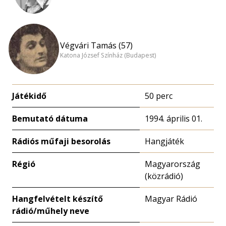
Végvári Tamás (57)
Katona József Színház (Budapest)
Játékidő
50 perc
Bemutató dátuma
1994. április 01.
Rádiós műfaji besorolás
Hangjáték
Régió
Magyarország
(közrádió)
Hangfelvételt készítő
Magyar Rádió
rádió/műhely neve