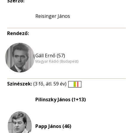
Szerző:
Reisinger János
Rendező:
Gáll Ernő (57)
Magyar Rádió (Budapest)
Színészek:
(3 fő, átl. 59 év)
Életkori
eloszlás
Pilinszky János (†+13)
nagyítása
Papp János (46)