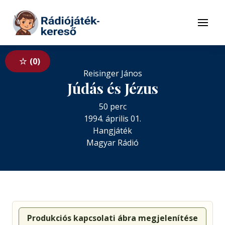
Tovább a navigációhoz
Tovább a tartalomhoz
Menü
0
Reisinger János
Júdás és Jézus
50 perc
1994. április 01.
Hangjáték
Magyar Rádió
Produkciós kapcsolati ábra megjelenítése