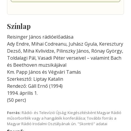
Színlap
Reisinger János rádióelőadása
Ady Endre, Mihai Codreanu, Juhász Gyula, Keresztury
Dezső, Miha Kvlividze, Pilinszky János, Rónay György,
Toldalagi Pál, Vasadi Péter verseivel – valamint Bach
és Beethoven muzsikájával
Km. Papp János és Végvári Tamás
Szerkesztő: Liptay Katalin
Rendező: Gáll Ernő (1994)
1994. április 1.
(50 perc)
Forrás:
Rádió- és Televízió Újság; Kiegészítésként Magyar Rádió
műsorboríték vagy a hangjáték konferálása; További forrás a
Magyar Rádió Irodalmi Osztályának ún. "Skontró" adatai