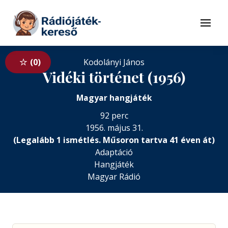
Tovább a navigációhoz
Tovább a tartalomhoz
Menü
0
Kodolányi János
Vidéki történet (1956)
Magyar hangjáték
92 perc
1956. május 31.
(Legalább 1 ismétlés. Műsoron tartva 41 éven át)
Adaptáció
Hangjáték
Magyar Rádió