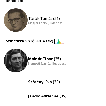
Rendező:
Török Tamás (31)
Magyar Rádió (Budapest)
Színészek:
(8 fő, átl. 40 év)
Életkori
eloszlás
nagyítása
Molnár Tibor (35)
Nemzeti Színház (Budapest)
Szörényi Éva (39)
Jancsó Adrienne (35)