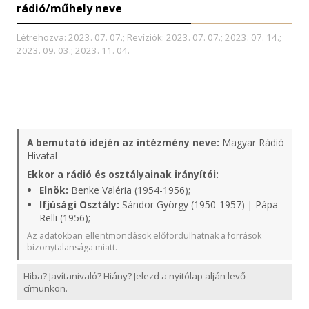
rádió/műhely neve
Létrehozva: 2023. 07. 07.; Revíziók: 2023. 07. 07.; 2023. 07. 14.;
2023. 09. 03.; 2023. 11. 04.
A bemutató idején az intézmény neve:
Magyar Rádió
Hivatal
Ekkor a rádió és osztályainak irányítói:
Elnök:
Benke Valéria (1954-1956);
Ifjúsági Osztály:
Sándor György (1950-1957) | Pápa
Relli (1956);
Az adatokban ellentmondások előfordulhatnak a források
bizonytalansága miatt.
Hiba? Javítanivaló? Hiány? Jelezd a nyitólap alján levő
címünkön.