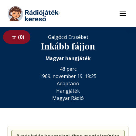
Tovább a navigációhoz
Tovább a tartalomhoz
Menü
0
Galgóczi Erzsébet
Inkább fájjon
Magyar hangjáték
48 perc
1969. november 19. 19:25
Adaptáció
Hangjáték
Magyar Rádió