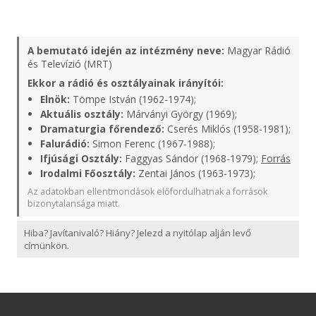
A bemutató idején az intézmény neve:
Magyar Rádió
és Televízió (MRT)
Ekkor a rádió és osztályainak irányítói:
Elnök:
Tömpe István (1962-1974);
Aktuális osztály:
Márványi György (1969);
Dramaturgia főrendező:
Cserés Miklós (1958-1981);
Falurádió:
Simon Ferenc (1967-1988);
Ifjúsági Osztály:
Faggyas Sándor (1968-1979);
Forrás
Irodalmi Főosztály:
Zentai János (1963-1973);
Az adatokban ellentmondások előfordulhatnak a források
bizonytalansága miatt.
Hiba? Javítanivaló? Hiány? Jelezd a nyitólap alján levő
címünkön.