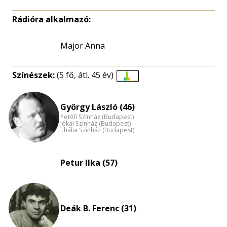
Rádióra alkalmazó:
Major Anna
Színészek:
(5 fő, átl. 45 év)
Életkori
eloszlás
György László (46)
nagyítása
Petőfi Színház (Budapest)
Jókai Színház (Budapest)
Thália Színház (Budapest)
Petur Ilka (57)
Deák B. Ferenc (31)