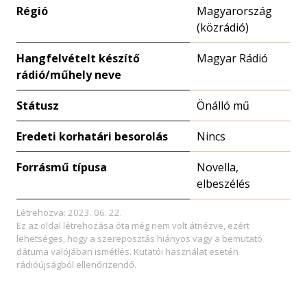
Régió
Magyarország
(közrádió)
Hangfelvételt készítő
Magyar Rádió
rádió/műhely neve
Státusz
Önálló mű
Eredeti korhatári besorolás
Nincs
Forrásmű típusa
Novella,
elbeszélés
Létrehozva: 2023. 06. 22.
Ez az oldal létrehozása óta még nem volt átnézve, ezért
lehetséges, hogy a szereposztás hiányos vagy a bemutató
dátuma valójában ismétlés. Kutatói használat esetén
rádióújságból ellenőrizendő.