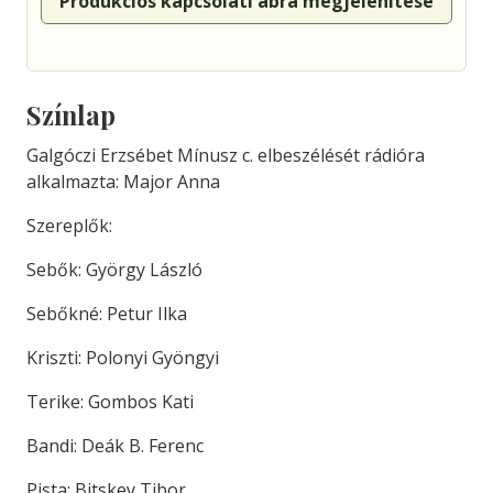
Produkciós kapcsolati ábra megjelenítése
Színlap
Galgóczi Erzsébet Mínusz c. elbeszélését rádióra
alkalmazta: Major Anna
Szereplők:
Sebők: György László
Sebőkné: Petur Ilka
Kriszti: Polonyi Gyöngyi
Terike: Gombos Kati
Bandi: Deák B. Ferenc
Pista: Bitskey Tibor