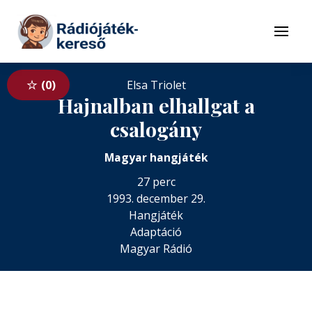
Tovább a navigációhoz
Tovább a tartalomhoz
Menü
0
Elsa Triolet
Hajnalban elhallgat a
csalogány
Magyar hangjáték
27 perc
1993. december 29.
Hangjáték
Adaptáció
Magyar Rádió