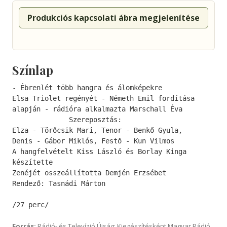
Produkciós kapcsolati ábra megjelenítése
Színlap
- Ébrenlét több hangra és álomképekre

Elsa Triolet regényét - Németh Emil fordítása 
alapján - rádióra alkalmazta Marschall Éva

              Szereposztás:

Elza - Törőcsik Mari, Tenor - Benkő Gyula,

Denis - Gábor Miklós, Festô - Kun Vilmos

A hangfelvételt Kiss László és Borlay Kinga

készítette

Zenéjét összeállította Demjén Erzsébet

Rendező: Tasnádi Márton

/27 perc/
Forrás:
Rádió- és Televízió Újság; Kiegészítésként Magyar Rádió