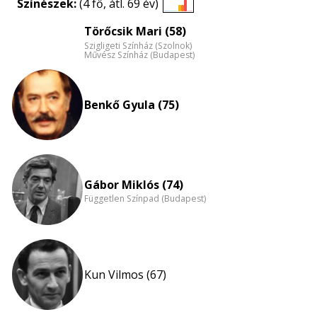
Színészek:
(4 fő, átl. 69 év)
Életkori
Törőcsik Mari (58)
eloszlás
Szigligeti Színház (Szolnok)
nagyítása
Művész Színház (Budapest)
Benkő Gyula (75)
Gábor Miklós (74)
Független Színpad (Budapest)
Kun Vilmos (67)