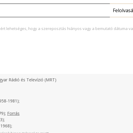
Felolvas
zért lehetséges, hogy a szereposztás hiányos vagy a bemutató dátuma va
yar Rádió és Televízió (MRT)
958-1981);
79);
Forrás
3);
1968);