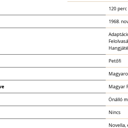
120 perc
1968. no
Adaptáci
Felolvas
Hangját
Petőfi
Magyaror
ve
Magyar 
Önálló 
Nincs
Novella, 