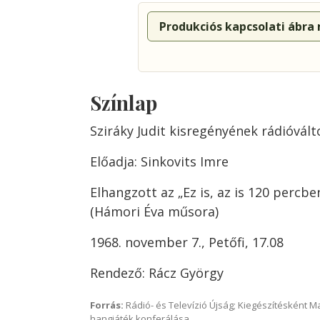
Produkciós kapcsolati ábra
Színlap
Sziráky Judit kisregényének rádióvált
Előadja: Sinkovits Imre
Elhangzott az „Ez is, az is 120 perc
(Hámori Éva műsora)
1968. november 7., Petőfi, 17.08
Rendező: Rácz György
Forrás:
Rádió- és Televízió Újság; Kiegészítésként 
hangjáték konferálása