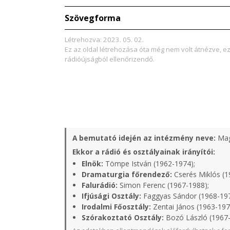
Szövegforma
Létrehozva: 2023. 05. 02.
Ez az oldal létrehozása óta még nem volt átnézve, e
rádióújságból ellenőrizendő.
A bemutató idején az intézmény neve:
Mag
Ekkor a rádió és osztályainak irányítói:
Elnök:
Tömpe István (1962-1974);
Dramaturgia főrendező:
Cserés Miklós (1
Falurádió:
Simon Ferenc (1967-1988);
Ifjúsági Osztály:
Faggyas Sándor (1968-19
Irodalmi Főosztály:
Zentai János (1963-197
Szórakoztató Osztály:
Bozó László (1967-