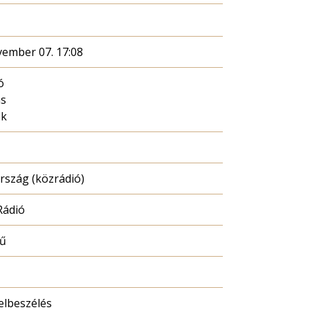
vember 07. 17:08
ó
ás
ék
szág (közrádió)
Rádió
mű
elbeszélés