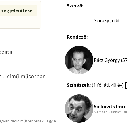
Szerző:
 megjelenítése
Sziráky Judit
Rendező:
ozata
Rácz György (57
ben… című műsorban
Színészek:
(1 fő, átl. 40 év)
Sinkovits Imre
Nemzeti Színház (B
Magyar Rádió műsorboríték vagy a