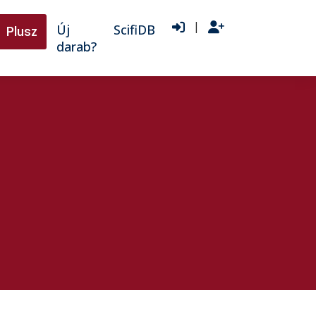
|
Új
ScifiDB
Plusz
darab?