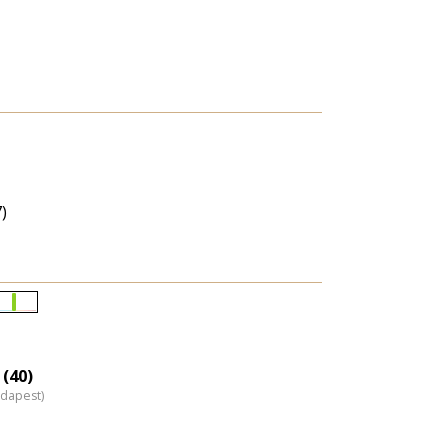
)
Életkori
eloszlás
nagyítása
 (40)
udapest)