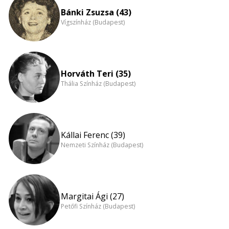
Bánki Zsuzsa (43)
Vígszínház (Budapest)
Horváth Teri (35)
Thália Színház (Budapest)
Kállai Ferenc (39)
Nemzeti Színház (Budapest)
Margitai Ági (27)
Petőfi Színház (Budapest)