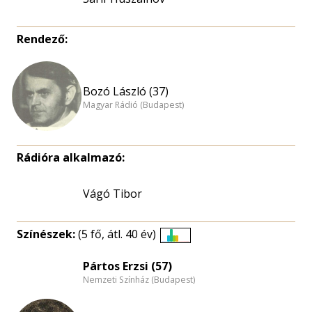
Rendező:
Bozó László (37)
Magyar Rádió (Budapest)
Rádióra alkalmazó:
Vágó Tibor
Színészek:
(5 fő, átl. 40 év)
Életkori
eloszlás
Pártos Erzsi (57)
Nemzeti Színház (Budapest)
nagyítása