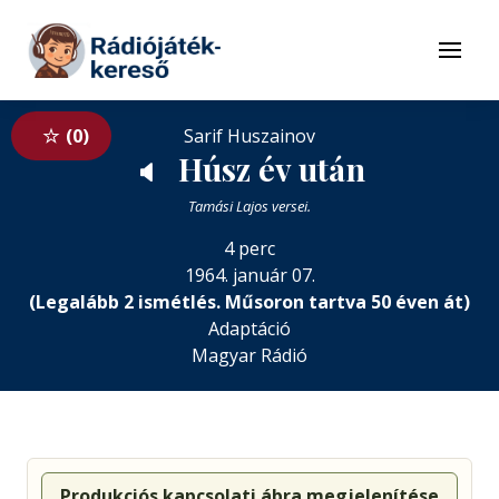
Tovább a navigációhoz
Tovább a tartalomhoz
Menü
0
Sarif Huszainov
Húsz év után
🔈
Tamási Lajos versei.
4 perc
1964. január 07.
(Legalább 2 ismétlés. Műsoron tartva 50 éven át)
Adaptáció
Magyar Rádió
Produkciós kapcsolati ábra megjelenítése