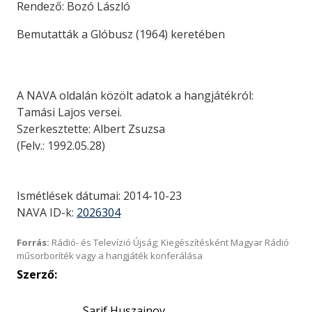
Rendező: Bozó László
Bemutatták a Glóbusz (1964) keretében
A NAVA oldalán közölt adatok a hangjátékról:
Tamási Lajos versei.
Szerkesztette: Albert Zsuzsa
(Felv.: 1992.05.28)
Ismétlések dátumai: 2014-10-23
NAVA ID-k:
2026304
Forrás:
Rádió- és Televízió Újság; Kiegészítésként Magyar Rádió
műsorboríték vagy a hangjáték konferálása
Szerző:
Sarif Huszainov