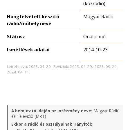
(közrádió)
Hangfelvételt készítő
Magyar Rádió
rádió/műhely neve
Státusz
Önálló mű
Ismétlések adatai
2014-10-23
Létrehozva: 2023. 04. 29.; Revíziók: 2023. 04. 29.; 2023. 09. 24.;
2024. 04. 11.
A bemutató idején az intézmény neve:
Magyar Rádió
és Televízió (MRT)
Ekkor a rádió és osztályainak irányítói: