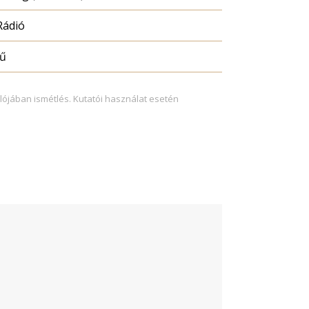
Rádió
mű
lójában ismétlés. Kutatói használat esetén