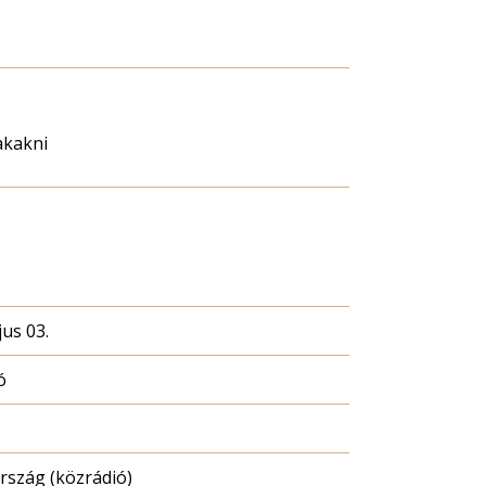
akakni
us 03.
ó
szág (közrádió)