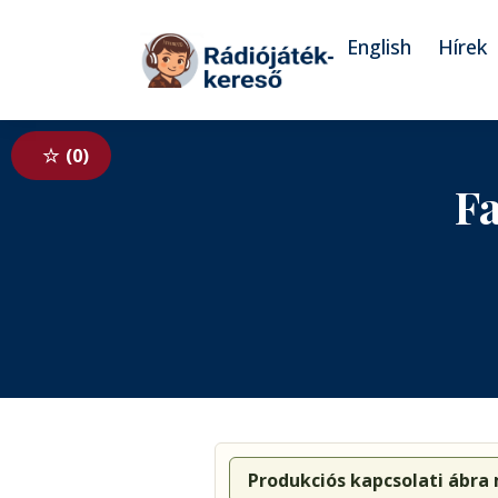
Tovább a navigációhoz
Tovább a tartalomhoz
English
Hírek
0
Fa
Produkciós kapcsolati ábra