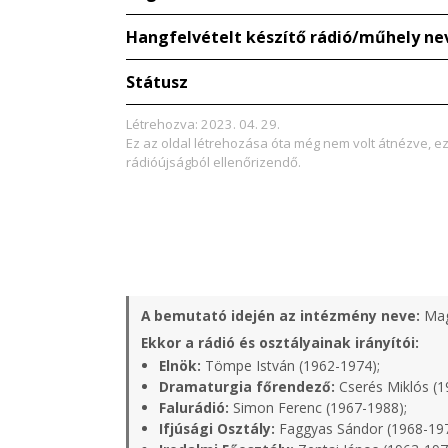
Hangfelvételt készítő rádió/műhely ne
Státusz
Létrehozva: 2023. 04. 29.
Ez az oldal létrehozása óta még nem volt átnézve, e
rádióújságból ellenőrizendő.
A bemutató idején az intézmény neve:
Mag
Ekkor a rádió és osztályainak irányítói:
Elnök:
Tömpe István (1962-1974);
Dramaturgia főrendező:
Cserés Miklós (1
Falurádió:
Simon Ferenc (1967-1988);
Ifjúsági Osztály:
Faggyas Sándor (1968-19