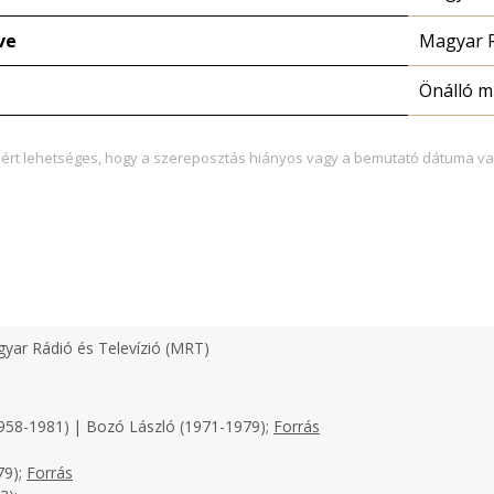
ve
Magyar 
Önálló 
zért lehetséges, hogy a szereposztás hiányos vagy a bemutató dátuma va
yar Rádió és Televízió (MRT)
958-1981) | Bozó László (1971-1979);
Forrás
79);
Forrás