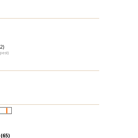
2)
pest)
Életkori
eloszlás
nagyítása
 (65)