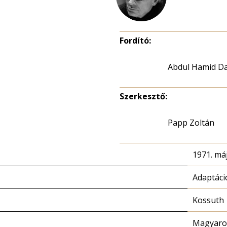
Fordító:
Abdul Hamid D
Szerkesztő:
Papp Zoltán
1971. máj
Adaptáci
Kossuth
Magyaror