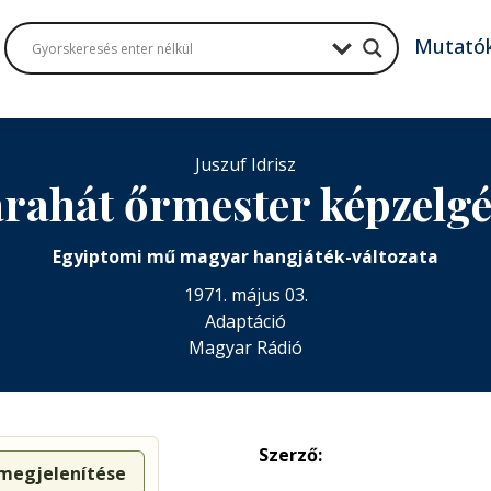
Mutató
Juszuf Idrisz
rahát őrmester képzelg
Egyiptomi mű magyar hangjáték-változata
1971. május 03.
Adaptáció
Magyar Rádió
Szerző:
 megjelenítése