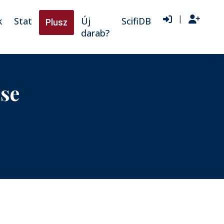
|
k
Stat
Új
ScifiDB
Plusz
darab?
ése