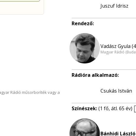
Juszuf Idrisz
Rendező:
Vadász Gyula (4
Magyar Rádió (Buda
Rádióra alkalmazó:
Csukás István
Magyar Rádió műsorboríték vagy a
Színészek:
(1 fő, átl. 65 év)
Bánhidi László