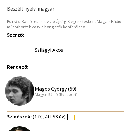
Beszélt nyelv: magyar
Forrás:
Rádió- és Televízió Újság; Kiegészítésként Magyar Rádió
műsorboríték vagy a hangjáték konferálása
Szerző:
Szilágyi Ákos
Rendező:
Magos György (60)
Magyar Rádió (Budapest)
Színészek:
(1 fő, átl. 53 év)
Életkori
eloszlás