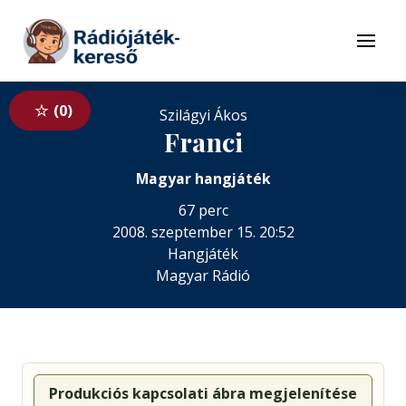
Tovább a navigációhoz
Tovább a tartalomhoz
Menü
0
Szilágyi Ákos
Franci
Magyar hangjáték
67 perc
2008. szeptember 15. 20:52
Hangjáték
Magyar Rádió
Produkciós kapcsolati ábra megjelenítése