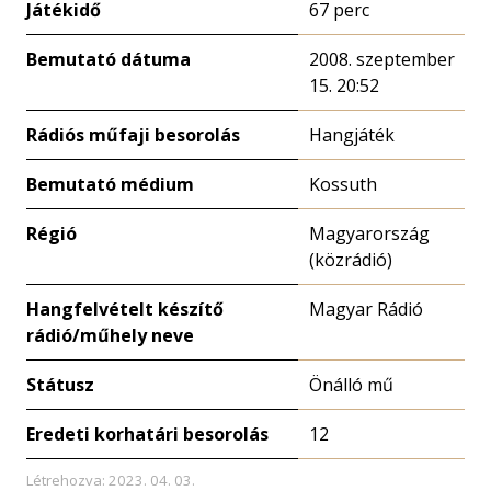
Játékidő
67 perc
Bemutató dátuma
2008. szeptember
15. 20:52
Rádiós műfaji besorolás
Hangjáték
Bemutató médium
Kossuth
Régió
Magyarország
(közrádió)
Hangfelvételt készítő
Magyar Rádió
rádió/műhely neve
Státusz
Önálló mű
Eredeti korhatári besorolás
12
Létrehozva: 2023. 04. 03.