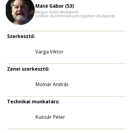
nagyítása
Máté Gábor (53)
Magyar Rádió (Budapest)
Színház- és Filmművészeti Egyetem (Budapest)
Szerkesztő:
Varga Viktor
Zenei szerkesztő:
Molnár András
Technikai munkatárs:
Kulcsár Péter