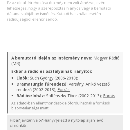
Ez az oldal létrehozása óta még nem volt átnézve, ezért
lehetséges, hogy a szereposztás hiányos vagy a bemutató
dátuma valójában ismétlés. Kutatói használat esetén
rádióújságból ellenőrizendő.
A bemutató idején az intézmény neve:
Magyar Rádió
(MR)
Ekkor a rádió és osztályainak irányítói:
Elnök:
Such György (2006-2010);
Dramaturgia főrendező:
Varsányi Anikó vezető
rendező (2002-2013);
Forrás
Rádiószínház:
Solténszky Tibor (2002-2013);
Forrás
Az adatokban ellentmondások előfordulhatnak a források
bizonytalansága miatt.
Hiba? Javítanivaló? Hiány? Jelezd a nyitólap alján levő
címünkön.