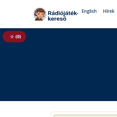
Tovább a navigációhoz
Tovább a tartalomhoz
English
Hírek
0