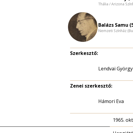
Thália / Arizona Szí
Balázs Samu (
Nemzeti Színház (B
Szerkesztő:
Lendvai György
Zenei szerkesztő:
Hámori Eva
1965. ok