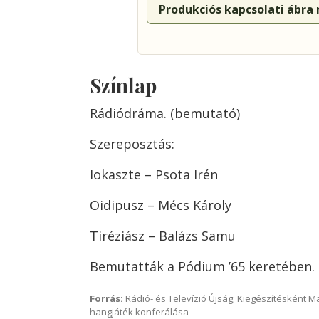
Produkciós kapcsolati ábra
Színlap
Rádiódráma. (bemutató)
Szereposztás:
Iokaszte – Psota Irén
Oidipusz – Mécs Károly
Tiréziász – Balázs Samu
Bemutatták a Pódium ’65 keretében.
Forrás:
Rádió- és Televízió Újság; Kiegészítésként 
hangjáték konferálása