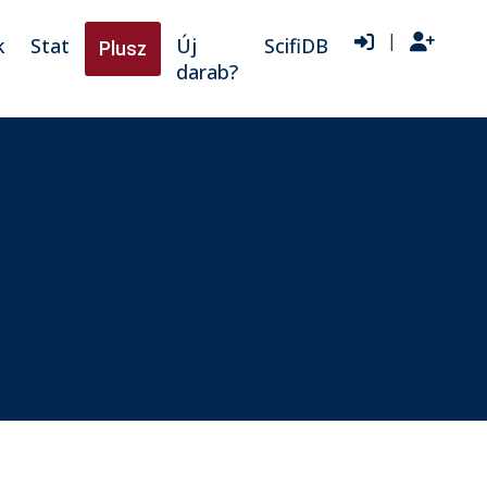
|
k
Stat
Új
ScifiDB
Plusz
darab?