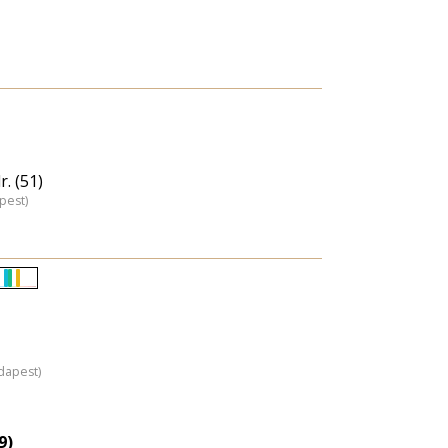
. (51)
pest)
Életkori
eloszlás
nagyítása
dapest)
9)