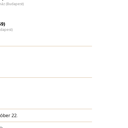
nház (Budapest)
59)
udapest)
tóber 22.