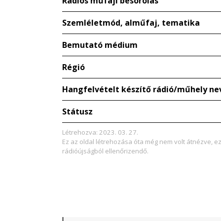
Rádiós műfaji besorolás
Szemléletmód, alműfaj, tematika
Bemutató médium
Régió
Hangfelvételt készítő rádió/műhely ne
Státusz
Létrehozva: 2023. 03. 27.
Ez az oldal létrehozása óta még nem volt átnézve, e
rádióújságból ellenőrizendő.