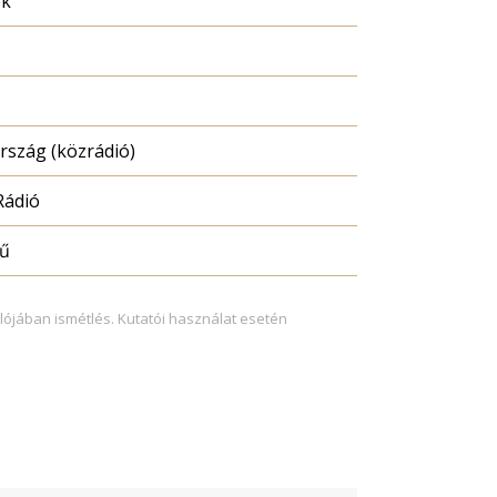
ék
szág (közrádió)
Rádió
mű
lójában ismétlés. Kutatói használat esetén