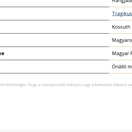
Hangját
Tragikus
Kossuth
Magyaror
ve
Magyar 
Önálló 
zért lehetséges, hogy a szereposztás hiányos vagy a bemutató dátuma va