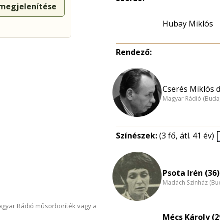
 megjelenítése
Hubay Miklós
Rendező:
Cserés Miklós dr
Magyar Rádió (Buda
Színészek:
(3 fő, átl. 41 év)
Psota Irén (36)
Madách Színház (Bu
Magyar Rádió műsorboríték vagy a
Mécs Károly (2