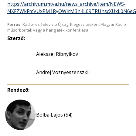
https://archivum.mtva.hu/news_archive/item/NEWS-
NXFZWkFmVUxPM1RyOWIrM3h4L09TRUhscXUxL0N6eG
Forrás:
Rádió- és Televízió Újság; Kiegészítésként Magyar Rádió
műsorboríték vagy a hangjáték konferálása
Szerző:
Alekszej Ribnyikov
Andrej Voznyeszenszkij
Rendező:
Bolba Lajos (54)