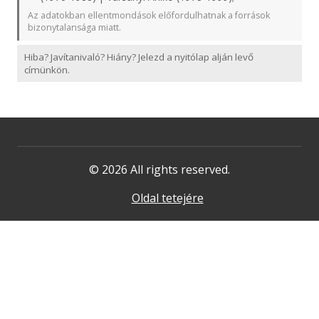
Az adatokban ellentmondások előfordulhatnak a források
bizonytalansága miatt.
Hiba? Javítanivaló? Hiány? Jelezd a nyitólap alján levő
címünkön.
© 2026 All rights reserved.
Oldal tetejére