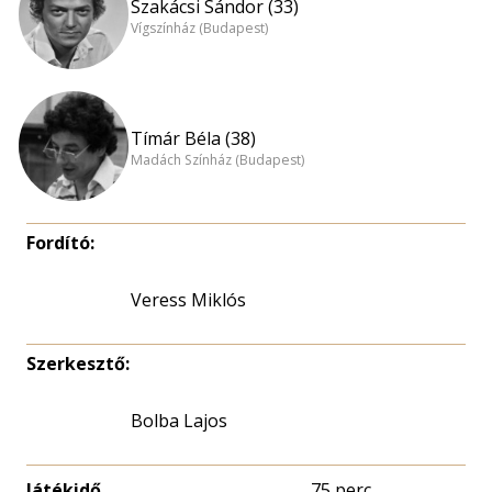
Szakácsi Sándor (33)
Vígszínház (Budapest)
Tímár Béla (38)
Madách Színház (Budapest)
Fordító:
Veress Miklós
Szerkesztő:
Bolba Lajos
Játékidő
75 perc