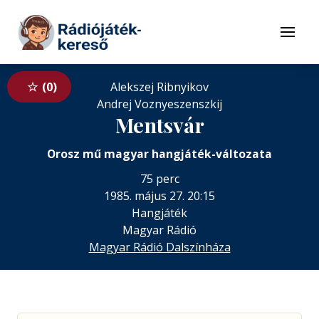
Tovább a navigációhoz
Tovább a tartalomhoz
Menü
0
Alekszej Ribnyikov
Andrej Voznyeszenszkij
Mentsvár
Orosz mű magyar hangjáték-változata
75 perc
1985. május 27. 20:15
Hangjáték
Magyar Rádió
Magyar Rádió Dalszínháza