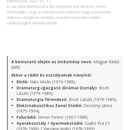
Létrehozva: 2023. 03. 11.
Ez az oldal létrehozása óta még nem volt átnézve, ezért
lehetséges, hogy a szereposztás hiányos vagy a bemutató
dátuma valójában ismétlés. Kutatói használat esetén
rádióújságból ellenőrizendő.
A bemutató idején az intézmény neve:
Magyar Rádió
(MR)
Ekkor a rádió és osztályainak irányítói:
Elnök:
Hárs István (1974-1988);
Dramaturg-igazgató (Drámai Osztály):
Bozó
László (1979-1989);
Dramaturgia főrendező:
Bozó László (1979-1989);
Elektroakusztikus Zenei Stúdió:
Decsényi János
(1975-1994);
Falurádió:
Simon Ferenc (1967-1988);
Gyerekosztály / Gyermekstúdió:
Szabó Éva (?)
(1976-1988) | Varsányi Anikó (1978-1999);