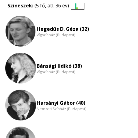
Színészek:
(5 fő, átl. 36 év)
Életkori
eloszlás
nagyítása
Hegedűs D. Géza (32)
Vígszínház (Budapest)
Bánsági Ildikó (38)
Vígszínház (Budapest)
Harsányi Gábor (40)
Nemzeti Színház (Budapest)