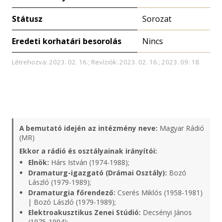
Státusz
Sorozat
Eredeti korhatári besorolás
Nincs
Létrehozva: 2023. 02. 16.; Revíziók: 2023. 02. 16.; 2023. 09. 18.
A bemutató idején az intézmény neve:
Magyar Rádió
(MR)
Ekkor a rádió és osztályainak irányítói:
Elnök:
Hárs István (1974-1988);
Dramaturg-igazgató (Drámai Osztály):
Bozó
László (1979-1989);
Dramaturgia főrendező:
Cserés Miklós (1958-1981)
| Bozó László (1979-1989);
Elektroakusztikus Zenei Stúdió:
Decsényi János
(1975-1994);