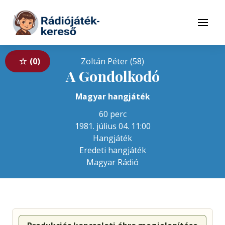
Tovább a navigációhoz
Tovább a tartalomhoz
Menü
0
Zoltán Péter (58)
A Gondolkodó
Magyar hangjáték
60 perc
1981. július 04. 11:00
Hangjáték
Eredeti hangjáték
Magyar Rádió