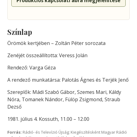
Produkciós kapcsolati ábra megjelenítése
Színlap
Örömök kertjében – Zoltán Péter sorozata
Zenéjét összeállította: Veress Jolán
Rendező: Varga Géza
A rendező munkatársa: Palotás Ágnes és Terjék Jenő
Szereplők: Mádi Szabó Gábor, Szemes Mari, Káldy
Nóra, Tomanek Nándor, Fülöp Zsigmond, Straub
Dezső
1981. július 4. Kossuth, 11.00 – 12.00
Forrás:
Rádió- és Televízió Újság; Kiegészítésként Magyar Rádió