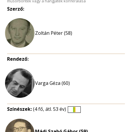
műsorboríték vagy a hangjáték konferálása
Szerző:
Zoltán Péter (58)
Rendező:
Varga Géza (60)
Színészek:
(4 fő, átl. 53 év)
Életkori
eloszlás
nagyítása
Mádi Szabó Gábor (59)