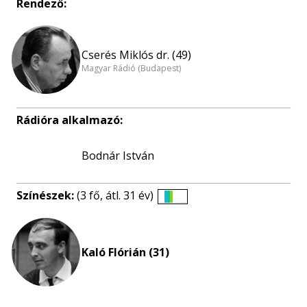
Rendező:
Cserés Miklós dr. (49)
Magyar Rádió (Budapest)
Rádióra alkalmazó:
Bodnár István
Színészek:
(3 fő, átl. 31 év)
Életkori
eloszlás
nagyítása
Kaló Flórián (31)