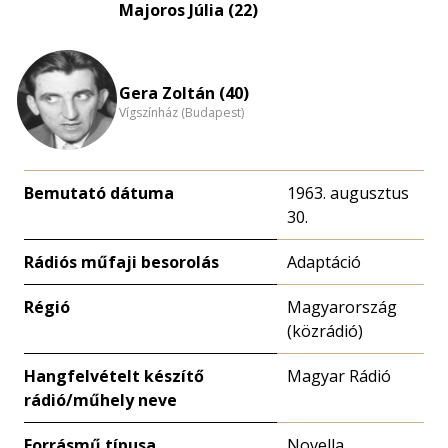
Majoros Júlia (22)
Gera Zoltán (40)
Vígszínház (Budapest)
Bemutató dátuma
1963. augusztus
30.
Rádiós műfaji besorolás
Adaptáció
Régió
Magyarország
(közrádió)
Hangfelvételt készítő
Magyar Rádió
rádió/műhely neve
Forrásmű típusa
Novella,