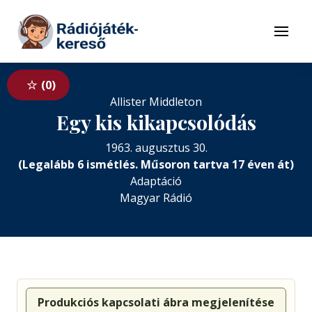
Tovább a navigációhoz
Tovább a tartalomhoz
Menü
0
Allister Middleton
Egy kis kikapcsolódás
1963. augusztus 30.
(Legalább 6 ismétlés. Műsoron tartva 17 éven át)
Adaptáció
Magyar Rádió
Produkciós kapcsolati ábra megjelenítése