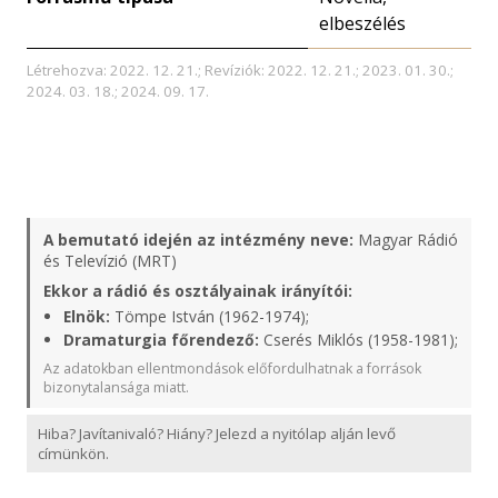
elbeszélés
Létrehozva: 2022. 12. 21.; Revíziók: 2022. 12. 21.; 2023. 01. 30.;
2024. 03. 18.; 2024. 09. 17.
A bemutató idején az intézmény neve:
Magyar Rádió
és Televízió (MRT)
Ekkor a rádió és osztályainak irányítói:
Elnök:
Tömpe István (1962-1974);
Dramaturgia főrendező:
Cserés Miklós (1958-1981);
Az adatokban ellentmondások előfordulhatnak a források
bizonytalansága miatt.
Hiba? Javítanivaló? Hiány? Jelezd a nyitólap alján levő
címünkön.