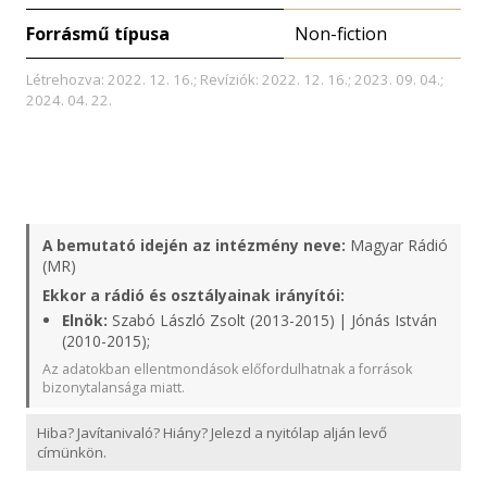
Forrásmű típusa
Non-fiction
Létrehozva: 2022. 12. 16.; Revíziók: 2022. 12. 16.; 2023. 09. 04.;
2024. 04. 22.
A bemutató idején az intézmény neve:
Magyar Rádió
(MR)
Ekkor a rádió és osztályainak irányítói:
Elnök:
Szabó László Zsolt (2013-2015) | Jónás István
(2010-2015);
Az adatokban ellentmondások előfordulhatnak a források
bizonytalansága miatt.
Hiba? Javítanivaló? Hiány? Jelezd a nyitólap alján levő
címünkön.