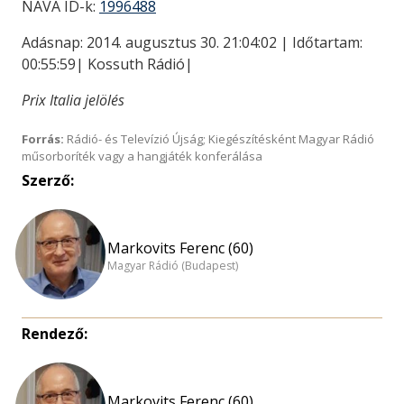
NAVA ID-k:
1996488
Adásnap: 2014. augusztus 30. 21:04:02 | Időtartam:
00:55:59| Kossuth Rádió|
Prix Italia jelölés
Forrás:
Rádió- és Televízió Újság; Kiegészítésként Magyar Rádió
műsorboríték vagy a hangjáték konferálása
Szerző:
Markovits Ferenc (60)
Magyar Rádió (Budapest)
Rendező:
Markovits Ferenc (60)