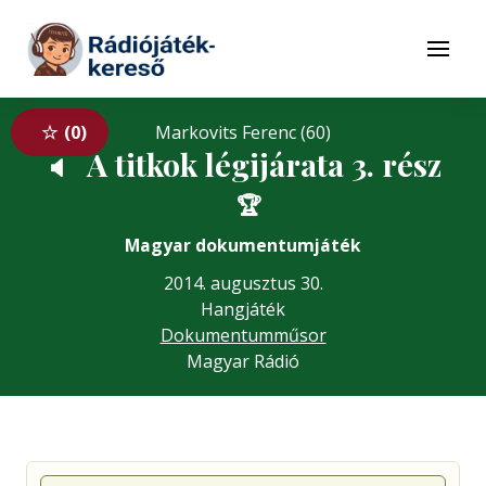
Tovább a navigációhoz
Tovább a tartalomhoz
Menü
0
Markovits Ferenc (60)
A titkok légijárata 3. rész
🔈
🏆
Magyar dokumentumjáték
2014. augusztus 30.
Hangjáték
Dokumentumműsor
Magyar Rádió