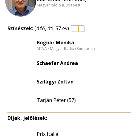
Magyar Rádió (Budapest)
Színészek:
(4 fő, átl. 57 év)
Életkori
eloszlás
Bognár Monika
MTVA / Magyar Rádió (Budapest)
nagyítása
Schaefer Andrea
Szilágyi Zoltán
Tarján Péter (57)
Díjak, jelölések:
Prix Italia