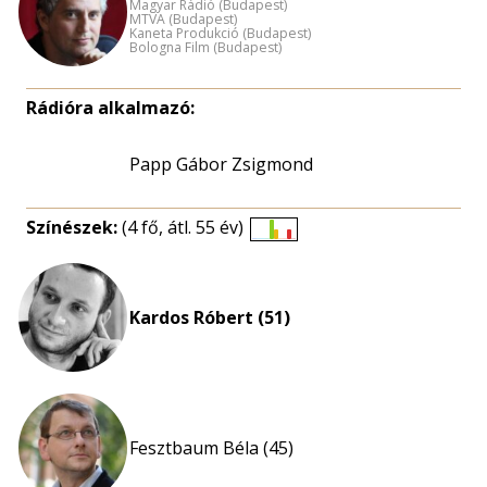
Magyar Rádió (Budapest)
MTVA (Budapest)
Kaneta Produkció (Budapest)
Bologna Film (Budapest)
Rádióra alkalmazó:
Papp Gábor Zsigmond
Színészek:
(4 fő, átl. 55 év)
Életkori
eloszlás
nagyítása
Kardos Róbert (51)
Fesztbaum Béla (45)