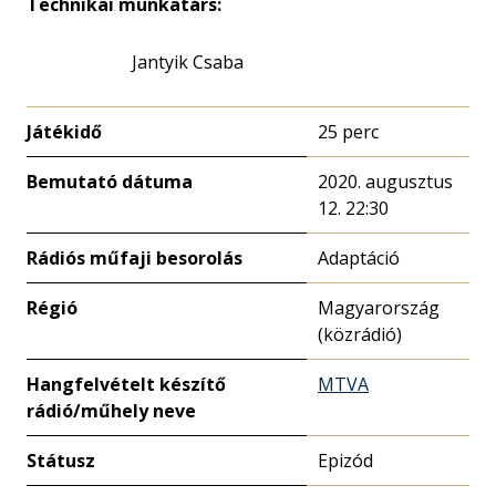
Technikai munkatárs:
Jantyik Csaba
Játékidő
25 perc
Bemutató dátuma
2020. augusztus
12. 22:30
Rádiós műfaji besorolás
Adaptáció
Régió
Magyarország
(közrádió)
Hangfelvételt készítő
MTVA
rádió/műhely neve
Státusz
Epizód