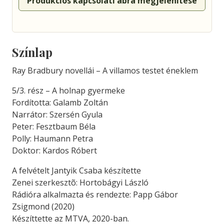
Produkciós kapcsolati ábra megjelenítése
Színlap
Ray Bradbury novellái – A villamos testet éneklem
5/3. rész – A holnap gyermeke
Fordította: Galamb Zoltán
Narrátor: Szersén Gyula
Peter: Fesztbaum Béla
Polly: Haumann Petra
Doktor: Kardos Róbert
A felvételt Jantyik Csaba készítette
Zenei szerkesztõ: Hortobágyi László
Rádióra alkalmazta és rendezte: Papp Gábor
Zsigmond (2020)
Készíttette az MTVA, 2020-ban.