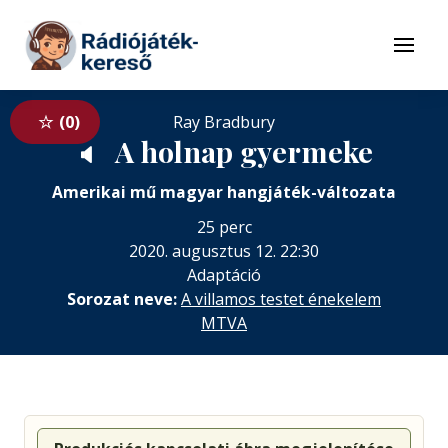
Tovább a navigációhoz
Tovább a tartalomhoz
Menü
0
Ray Bradbury
A holnap gyermeke
🔈
Amerikai mű magyar hangjáték-változata
25 perc
2020. augusztus 12. 22:30
Adaptáció
Sorozat neve:
A ​villamos testet énekelem
MTVA