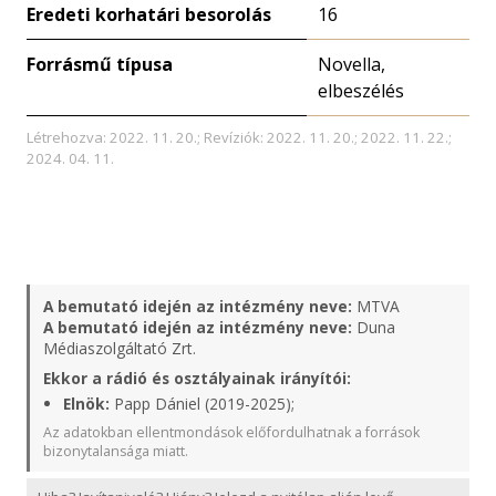
Eredeti korhatári besorolás
16
Forrásmű típusa
Novella,
elbeszélés
Létrehozva: 2022. 11. 20.; Revíziók: 2022. 11. 20.; 2022. 11. 22.;
2024. 04. 11.
A bemutató idején az intézmény neve:
MTVA
A bemutató idején az intézmény neve:
Duna
Médiaszolgáltató Zrt.
Ekkor a rádió és osztályainak irányítói:
Elnök:
Papp Dániel (2019-2025);
Az adatokban ellentmondások előfordulhatnak a források
bizonytalansága miatt.