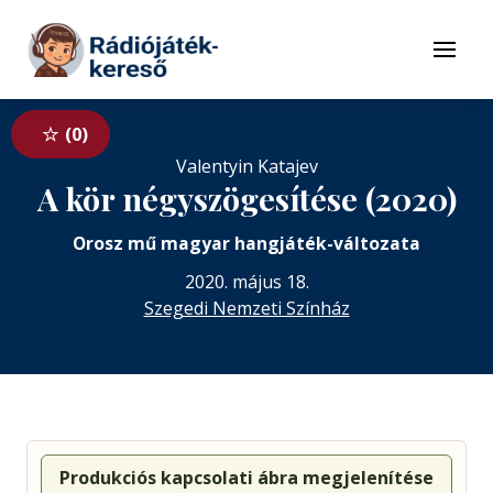
Tovább a navigációhoz
Tovább a tartalomhoz
Menü
0
Valentyin Katajev
A kör négyszögesítése (2020)
Orosz mű magyar hangjáték-változata
2020. május 18.
Szegedi Nemzeti Színház
Produkciós kapcsolati ábra megjelenítése