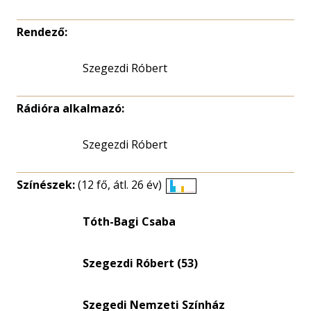
Rendező:
Szegezdi Róbert
Rádióra alkalmazó:
Szegezdi Róbert
Színészek:
(12 fő, átl. 26 év)
Életkori
eloszlás
Tóth-Bagi Csaba
nagyítása
Szegezdi Róbert (53)
Szegedi Nemzeti Színház