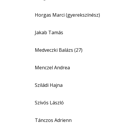
Horgas Marci (gyerekszínész)
Jakab Tamás
Medveczki Balázs (27)
Menczel Andrea
Sziládi Hajna
Szívós László
Tánczos Adrienn