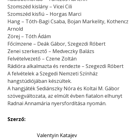
Szomszéd kislány – Vicei Cili
Szomszéd kisfiú – Horgas Marci
Hang – Tóth-Bagi Csaba, Bojan Markelity, Kothencz
Arnold
Zörej – Tóth Ádám
Főcímzene – Deák Gábor, Szegezdi Róbert
Zenei szerkesztő – Medveczky Balázs
Felvételvezető – Czene Zoltán
Rádióra alkalmazta és rendezte – Szegezdi Róbert
A felvételek a Szegedi Nemzeti Színház
hangstúdiójában készültek.
A hangjáték Sediánszky Nóra és Koltai M. Gábor
szövegváltozata, az elmúlt évben fiatalon elhunyt
Radnai Annamária nyersfordítása nyomán.
Szerző:
Valentyin Katajev