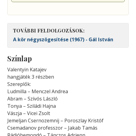
TOVÁBBI FELDOLGOZÁSOK:
A kör négyszögesítése (1967) - Gál István
Színlap
Valentyin Katajev
hangjáték 3 részben
Szereplők:
Ludmilla – Menczel Andrea
Abram – Szívós László
Tonya – Sziládi Hajna
Vászja – Vicei Zsolt
Jemeljan Csernozemnij – Poroszlay Kristóf
Csemadanov professzor – Jakab Tamás
Rádióbemondó – Tánczos Adrienn