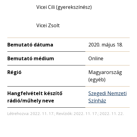
Vicei Cili (gyerekszínész)
Vicei Zsolt
Bemutató dátuma
2020. május 18.
Bemutató médium
Online
Régió
Magyarország
(egyéb)
Hangfelvételt készítő
Szegedi Nemzeti
rádió/műhely neve
Színház
Létrehozva: 2022. 11. 17.; Revíziók: 2022. 11. 17.; 2022. 11. 22.