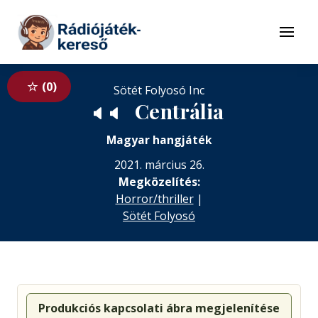
Tovább a navigációhoz
Tovább a tartalomhoz
Menü
0
Sötét Folyosó Inc
Centrália
🔈
🔈
Magyar hangjáték
2021. március 26.
Megközelítés:
Horror/thriller
|
Sötét Folyosó
Produkciós kapcsolati ábra megjelenítése