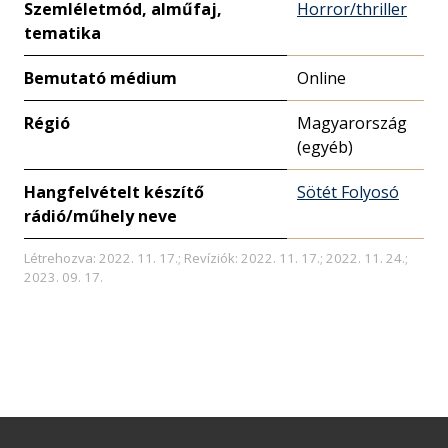
Szemléletmód, alműfaj,
Horror/thriller
tematika
Bemutató médium
Online
Régió
Magyarország
(egyéb)
Hangfelvételt készítő
Sötét Folyosó
rádió/műhely neve
Létrehozva: 2022. 11. 17.; Revíziók: 2022. 11. 17.; 2022. 11. 24.;
2023. 09. 17.