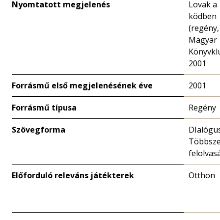
Nyomtatott megjelenés
Lovak a
ködben
(regény,
Magyar
Könyvkl
2001
Forrásmű első megjelenésének éve
2001
Forrásmű típusa
Regény
Szövegforma
DIalógus
Többsze
felolvas
Előforduló releváns játékterek
Otthon