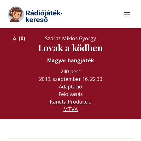
Tovább a navigációhoz
Tovább a tartalomhoz
Menü
0
Száraz Miklós György
Lovak a ködben
Magyar hangjáték
240 perc
2019. szeptember 16. 22:30
Adaptáció
Felolvasás
Kaneta Produkció
MTVA