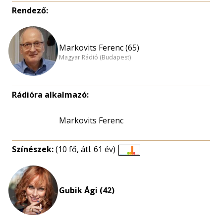
Rendező:
Markovits Ferenc (65)
Magyar Rádió (Budapest)
Rádióra alkalmazó:
Markovits Ferenc
Színészek:
(10 fő, átl. 61 év)
Életkori
eloszlás
nagyítása
Gubik Ági (42)