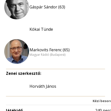
Gáspár Sándor (63)
Kókai Tünde
Markovits Ferenc (65)
Magyar Rádió (Budapest)
Zenei szerkesztő:
Horváth János
Kézi besor
Játékidő
240 perc