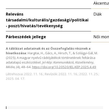
Akcentu
Releváns
Diák
társadalmi/kulturális/gazdasági/politikai
- poszt/hivatás/tevékenység
Párbeszédek jellege
Női mon
A táblázat adatainak és az Összefoglalás résznek a
hivatkozása:
Hargitai, H., Gács, A., Hirsch, T., & Szilágyi-Gál, M.
(2025). A magyar nyelvű rádiójátékok történetének feltárása
adatalapú eszközökkel.
Jel-Kép: Kommunikáció, Közvélemény,
Média
, (4), 48–64.
https://doi.org/10.20520/JEL-KEP.2025.4.49
Létrehozva: 2022. 11. 16.; Revíziók: 2022. 11. 16.; 2022. 11. 25.;
2025. 04. 17.