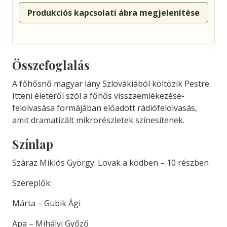
Produkciós kapcsolati ábra megjelenítése
Összefoglalás
A főhősnő magyar lány Szlovákiából költözik Pestre.
Itteni életéről szól a főhős visszaemlékezése-
felolvasása formájában előadott rádiófelolvasás,
amit dramatizált mikrorészletek színesítenek.
Színlap
Száraz Miklós György: Lovak a ködben – 10 részben
Szereplők:
Márta – Gubik Ági
Apa – Mihályi Győző