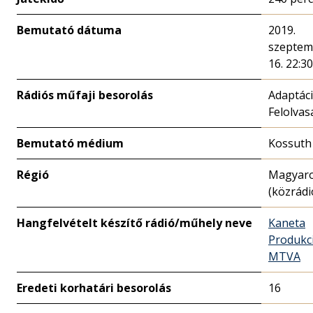
Bemutató dátuma
2019.
szeptem
16. 22:30
Rádiós műfaji besorolás
Adaptác
Felolvas
Bemutató médium
Kossuth
Régió
Magyar
(közrádi
Hangfelvételt készítő rádió/műhely neve
Kaneta
Produkc
MTVA
Eredeti korhatári besorolás
16