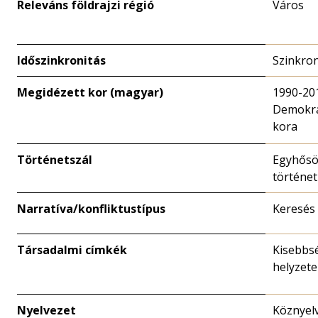
Releváns földrajzi régió
Város
Időszinkronitás
Szinkro
Megidézett kor (magyar)
1990-20
Demokrá
kora
Történetszál
Egyhősö
történet
Narratíva/konfliktustípus
Keresés
Társadalmi címkék
Kisebbs
helyzete
Nyelvezet
Köznyelv