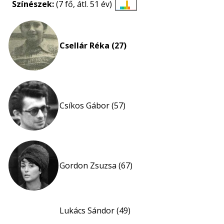
Színészek:
(7 fő, átl. 51 év)
Életkori
eloszlás
nagyítása
Csellár Réka (27)
Csíkos Gábor (57)
Gordon Zsuzsa (67)
Lukács Sándor (49)