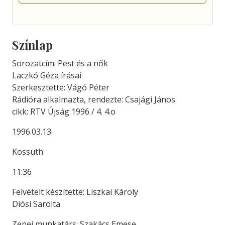
Színlap
Sorozatcím: Pest és a nők
Laczkó Géza írásai
Szerkesztette: Vágó Péter
Rádióra alkalmazta, rendezte: Csajági János
cikk: RTV Újság 1996 / 4. 4.o
1996.03.13.
Kossuth
11:36
Felvételt készítette: Liszkai Károly
Diósi Sarolta
Zenei munkatárs: Szakács Emese