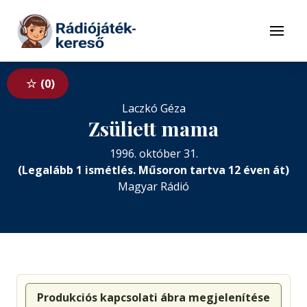
Tovább a navigációhoz
Tovább a tartalomhoz
Menü
0
Laczkó Géza
Zsüliett mama
1996. október 31.
(Legalább 1 ismétlés. Műsoron tartva 12 éven át)
Magyar Rádió
Produkciós kapcsolati ábra megjelenítése