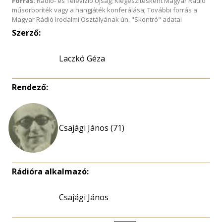
Forrás:
Rádió- és Televízió Újság; Kiegészítésként Magyar Rádió
műsorboríték vagy a hangjáték konferálása; További forrás a
Magyar Rádió Irodalmi Osztályának ún. "Skontró" adatai
Szerző:
Laczkó Géza
Rendező:
Csajági János (71)
Rádióra alkalmazó:
Csajági János