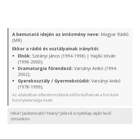
A bemutató idején az intézmény neve:
Magyar Rádió
(MR)
Ekkor a rádió és osztályainak irányítói:
Elnök:
Szirányi János (1994-1996) | Hajdú István
(1996-2000);
Dramaturgia főrendező:
Varsányi Anikó (1994-
2002);
Gyerekosztály / Gyermekstúdió:
Varsányi Anikó
(1978-1999);
Az adatokban ellentmondások előfordulhatnak a források
bizonytalansága miatt.
Hiba? Javítanivaló? Hiány? Jelezd a nyitólap alján levő
címünkön.