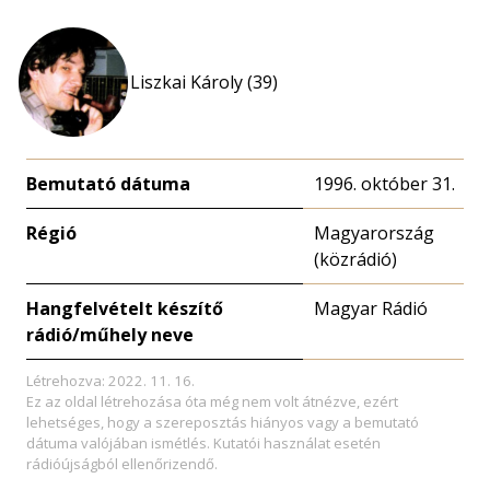
Liszkai Károly (39)
Bemutató dátuma
1996. október 31.
Régió
Magyarország
(közrádió)
Hangfelvételt készítő
Magyar Rádió
rádió/műhely neve
Létrehozva: 2022. 11. 16.
Ez az oldal létrehozása óta még nem volt átnézve, ezért
lehetséges, hogy a szereposztás hiányos vagy a bemutató
dátuma valójában ismétlés. Kutatói használat esetén
rádióújságból ellenőrizendő.