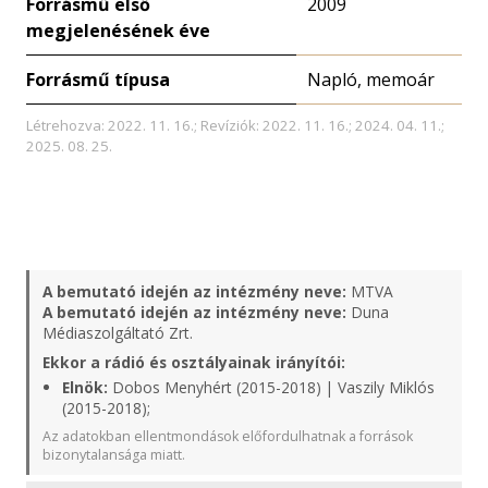
Forrásmű első
2009
megjelenésének éve
Forrásmű típusa
Napló, memoár
Létrehozva: 2022. 11. 16.; Revíziók: 2022. 11. 16.; 2024. 04. 11.;
2025. 08. 25.
A bemutató idején az intézmény neve:
MTVA
A bemutató idején az intézmény neve:
Duna
Médiaszolgáltató Zrt.
Ekkor a rádió és osztályainak irányítói:
Elnök:
Dobos Menyhért (2015-2018) | Vaszily Miklós
(2015-2018);
Az adatokban ellentmondások előfordulhatnak a források
bizonytalansága miatt.