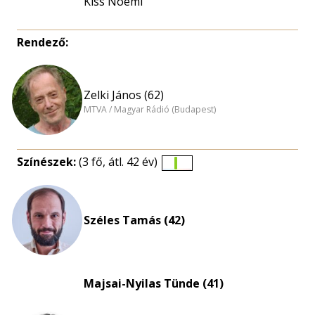
Kiss Noémi
Rendező:
Zelki János (62)
MTVA / Magyar Rádió (Budapest)
Színészek:
(3 fő, átl. 42 év)
Életkori
eloszlás
nagyítása
Széles Tamás (42)
Majsai-Nyilas Tünde (41)