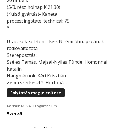
2015-ben.
(5/3. rész holnap K 21.30)
(Külső gyártás)- Kaneta
processingstate_technical: 75
3
Utazások keleten – Kiss Noémi útinaplójának
rádióváltozata
Szereposztás:
Széles Tamás, Majsai-Nyilas Tünde, Homonnai
Katalin
Hangmérnök: Kéri Krisztián
Zenei szerkesztő: Hortobá…
Folytatás megjelenítése
Forrás:
MTVA Hangarchívum
Szerző: