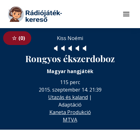
Tovább a navigációhoz
Tovább a tartalomhoz
Menü
0
Kiss Noémi
🔈
🔈
🔈
🔈
🔈
Rongyos ékszerdoboz
Magyar hangjáték
115 perc
2015. szeptember 14. 21:39
Utazás és kaland
|
Adaptáció
Kaneta Produkció
MTVA