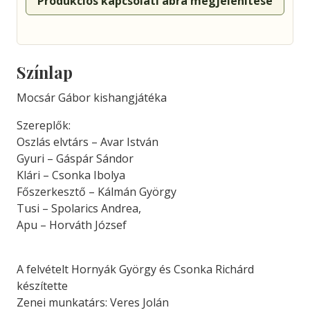
Produkciós kapcsolati ábra megjelenítése
Színlap
Mocsár Gábor kishangjátéka
Szereplők:
Oszlás elvtárs – Avar István
Gyuri – Gáspár Sándor
Klári – Csonka Ibolya
Főszerkesztő – Kálmán György
Tusi – Spolarics Andrea,
Apu – Horváth József
A felvételt Hornyák György és Csonka Richárd
készítette
Zenei munkatárs: Veres Jolán