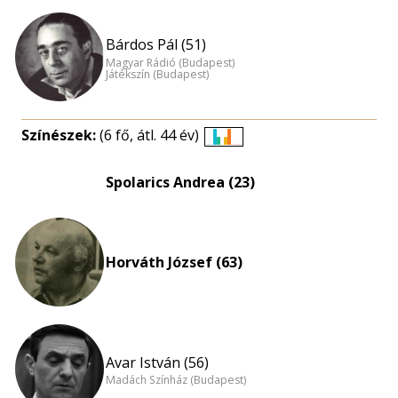
Bárdos Pál (51)
Magyar Rádió (Budapest)
Játékszín (Budapest)
Színészek:
(6 fő, átl. 44 év)
Életkori
eloszlás
Spolarics Andrea (23)
nagyítása
Horváth József (63)
Avar István (56)
Madách Színház (Budapest)