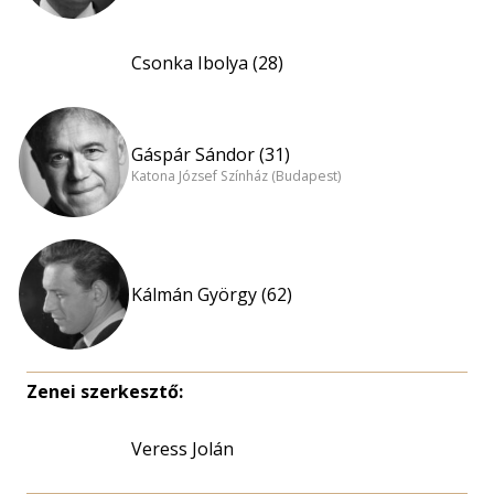
Csonka Ibolya (28)
Gáspár Sándor (31)
Katona József Színház (Budapest)
Kálmán György (62)
Zenei szerkesztő:
Veress Jolán