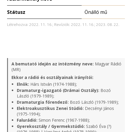
Státusz
Önálló mű
Létrehozva: 2022. 11. 16.; Revíziók: 2022. 11. 16.; 2023. 08. 22.
A bemutató idején az intézmény neve:
Magyar Rádió
(MR)
Ekkor a rádió és osztályainak irányítói:
Elnök:
Hárs István (1974-1988);
Dramaturg-igazgató (Drámai Osztály):
Bozó
László (1979-1989);
Dramaturgia főrendező:
Bozó László (1979-1989);
Elektroakusztikus Zenei Stúdió:
Decsényi János
(1975-1994);
Falurádió:
Simon Ferenc (1967-1988);
Gyerekosztály / Gyermekstúdió:
Szabó Éva (?)
(1976-1988) | Varsányi Anikó (1978-1999);