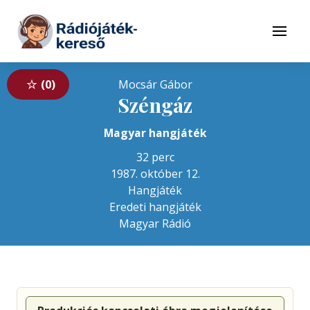
Tovább a navigációhoz
Tovább a tartalomhoz
Menü
0
Mocsár Gábor
Széngáz
Magyar hangjáték
32 perc
1987. október 12.
Hangjáték
Eredeti hangjáték
Magyar Rádió