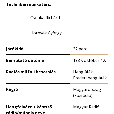
Technikai munkatárs:
Csonka Richárd
Hornyák György
Játékidő
32 perc
Bemutató dátuma
1987. október 12.
Rádiós műfaji besorolás
Hangjáték
Eredeti hangjáték
Régió
Magyarország
(közrádió)
Hangfelvételt készítő
Magyar Rádió
rádió/műhely neve