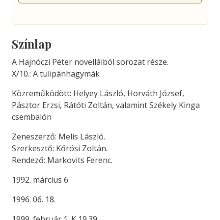
Színlap
A Hajnóczi Péter novelláiból sorozat része.
X/10.: A tulipánhagymák
Közreműködött: Helyey László, Horváth József,
Pásztor Erzsi, Rátóti Zoltán, valamint Székely Kinga
csembalón
Zeneszerző: Melis László.
Szerkesztő: Kőrösi Zoltán.
Rendező: Markovits Ferenc.
1992. március 6
1996. 06. 18.
1999. február 1. K 19.39