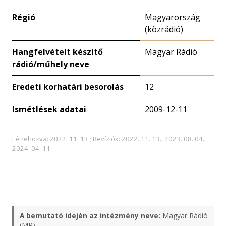
Régió
Magyarország
(közrádió)
Hangfelvételt készítő
Magyar Rádió
rádió/műhely neve
Eredeti korhatári besorolás
12
Ismétlések adatai
2009-12-11
Létrehozva: 2022. 11. 13.; Revíziók: 2022. 11. 13.; 2023. 08. 04.;
2024. 04. 11.
A bemutató idején az intézmény neve:
Magyar Rádió
(MR)