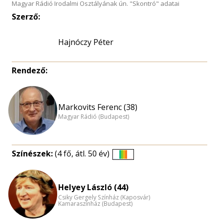
Magyar Rádió Irodalmi Osztályának ún. "Skontró" adatai
Szerző:
Hajnóczy Péter
Rendező:
Markovits Ferenc (38)
Magyar Rádió (Budapest)
Színészek:
(4 fő, átl. 50 év)
Életkori
eloszlás
nagyítása
Helyey László (44)
Csiky Gergely Színház (Kaposvár)
Kamaraszínház (Budapest)