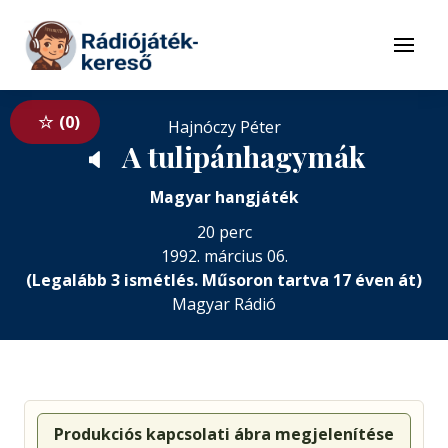
Tovább a navigációhoz
Tovább a tartalomhoz
Menü
0
Hajnóczy Péter
A tulipánhagymák
🔈
Magyar hangjáték
20 perc
1992. március 06.
(Legalább 3 ismétlés. Műsoron tartva 17 éven át)
Magyar Rádió
Produkciós kapcsolati ábra megjelenítése