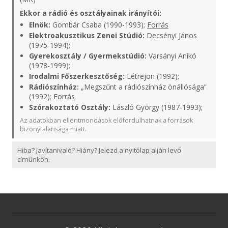
Ekkor a rádió és osztályainak irányítói:
Elnök:
Gombár Csaba (1990-1993);
Forrás
Elektroakusztikus Zenei Stúdió:
Decsényi János
(1975-1994);
Gyerekosztály / Gyermekstúdió:
Varsányi Anikó
(1978-1999);
Irodalmi Főszerkesztőség:
Létrejön (1992);
Rádiószínház:
„Megszűnt a rádiószínház önállósága”
(1992);
Forrás
Szórakoztató Osztály:
László György (1987-1993);
Az adatokban ellentmondások előfordulhatnak a források
bizonytalansága miatt.
Hiba? Javítanivaló? Hiány? Jelezd a nyitólap alján levő
címünkön.