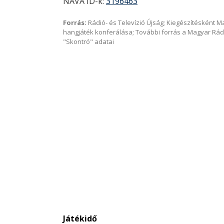
NAVA ID-k:
3196463
Forrás:
Rádió- és Televízió Újság; Kiegészítésként 
hangjáték konferálása; További forrás a Magyar Rád
"Skontró" adatai
Játékidő