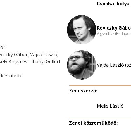
Csonka Ibolya 
Reviczky Gábor
Vígszínház (Budapes
ól:
viczky Gábor, Vajda László,
ely Kinga és Tihanyi Gellért
Vajda László (s
 készítette
Zeneszerző:
Melis László
Zenei közreműködő: