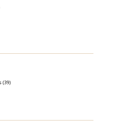
a
 (39)