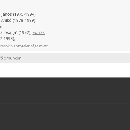
 János (1975-1994);
 Anikó (1978-1999);
;
állósága” (1992);
Forrás
7-1993);
rások bizonytalansága miatt.
evő címünkön.