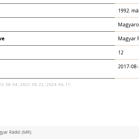
1992. már
Magyaror
ve
Magyar 
12
2017-08-
3. 08. 04.; 2023. 09. 22.; 2024. 04. 11.
yar Rádió (MR)