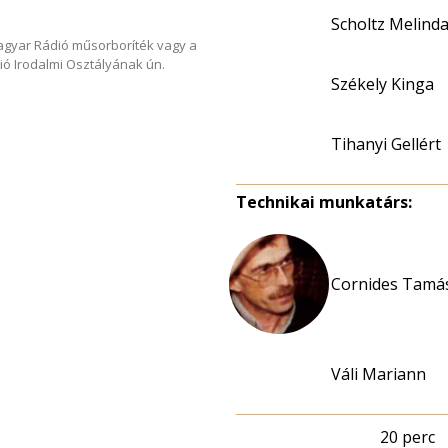
Scholtz Melind
Magyar Rádió műsorboríték vagy a
ió Irodalmi Osztályának ún.
Székely Kinga
Tihanyi Gellért
Technikai munkatárs:
Cornides Tamás
Váli Mariann
20 perc