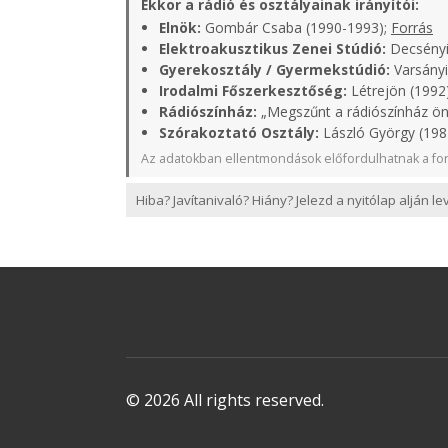
Ekkor a rádió és osztályainak irányítói:
Elnök:
Gombár Csaba (1990-1993);
Forrás
Elektroakusztikus Zenei Stúdió:
Decsényi
Gyerekosztály / Gyermekstúdió:
Varsányi
Irodalmi Főszerkesztőség:
Létrejön (1992)
Rádiószínház:
„Megszűnt a rádiószínház ön
Szórakoztató Osztály:
László György (198
Az adatokban ellentmondások előfordulhatnak a for
Hiba? Javítanivaló? Hiány? Jelezd a nyitólap alján l
© 2026 All rights reserved.