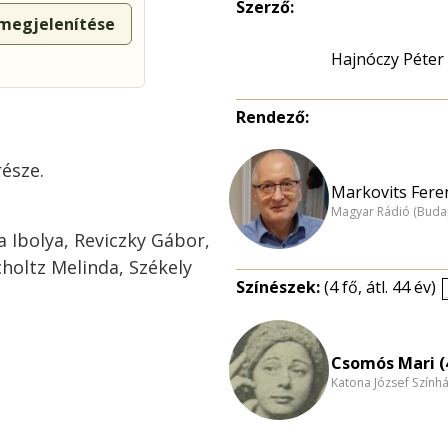
Szerző:
 megjelenítése
Hajnóczy Péter
Rendező:
része.
Markovits Feren
Magyar Rádió (Buda
Ibolya, Reviczky Gábor,
choltz Melinda, Székely
Színészek:
(4 fő, átl. 44 év)
Csomós Mari (
Katona József Szính