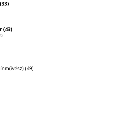
(33)
 (43)
t)
zínművész) (49)