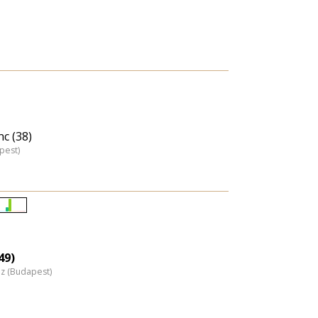
c (38)
pest)
Életkori
eloszlás
nagyítása
49)
áz (Budapest)