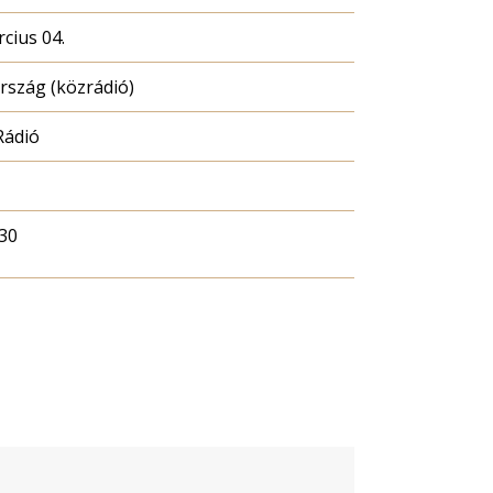
cius 04.
szág (közrádió)
Rádió
30