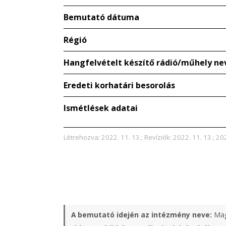
Bemutató dátuma
Régió
Hangfelvételt készítő rádió/műhely ne
Eredeti korhatári besorolás
Ismétlések adatai
Létrehozva: 2022. 11. 13.; Revíziók: 2022. 11. 13.; 202
A bemutató idején az intézmény neve:
Mag