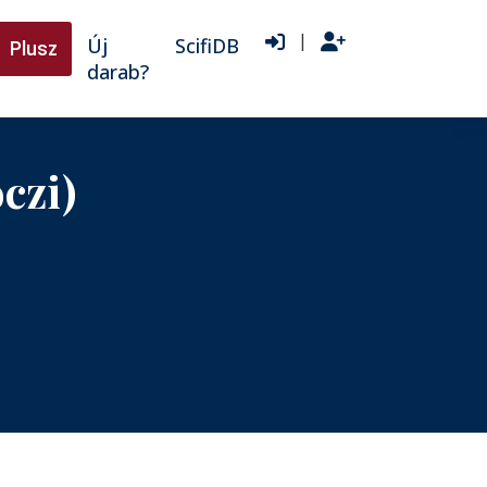
|
Új
ScifiDB
Plusz
darab?
czi)