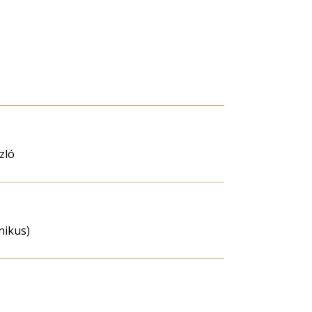
nagyítása
zló
hnikus)