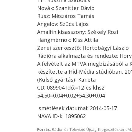
Tir: Ruszina Szabolcs
Novák: Szanitter Dávid
Rusz: Mészáros Tamás
Angelov: Szűcs Lajos
Amalfin kisasszony: Székely Rozi
Hangmérnök: Kiss Attila
Zenei szerkesztő: Hortobágyi László
Rádióra alkalmazta és rendezte: Horv
A felvételt az MTVA megbízásából a 
készítette a Híd-Média stúdióban, 20
(Külső gyártás)- Kaneta
CD: 089904 Idő:=12-es khsz
54.50=0.04+0.02+54.30+0.04
Ismétlések dátumai: 2014-05-17
NAVA ID-k: 1895062
Forrás:
Rádió- és Televízió Újság; Kiegészítésként 