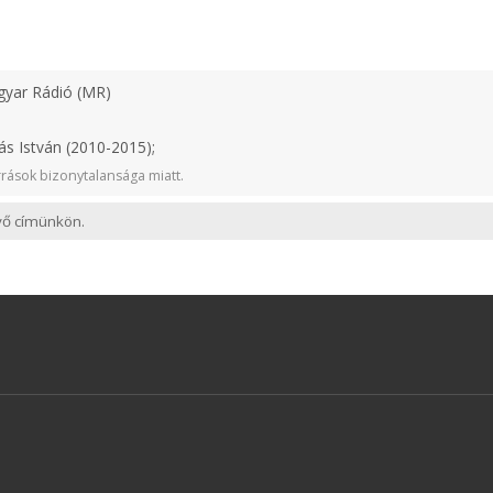
yar Rádió (MR)
ás István (2010-2015);
rások bizonytalansága miatt.
evő címünkön.