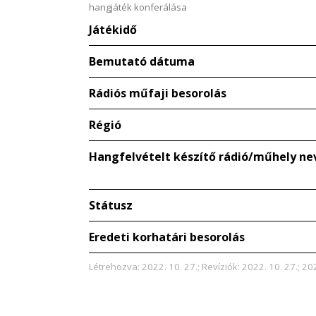
hangjáték konferálása
Játékidő
Bemutató dátuma
Rádiós műfaji besorolás
Régió
Hangfelvételt készítő rádió/műhely ne
Státusz
Eredeti korhatári besorolás
Létrehozva: 2022. 10. 27.; Revíziók: 2022. 10. 27.; 20