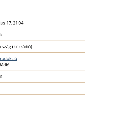
us 17. 21:04
ék
szág (közrádió)
rodukció
Rádió
mű