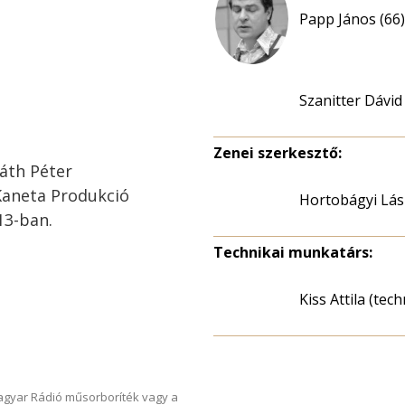
Papp János (66)
Szanitter Dávid
Zenei szerkesztő:
áth Péter
Kaneta Produkció
Hortobágyi Lás
13-ban.
Technikai munkatárs:
Kiss Attila (tec
Magyar Rádió műsorboríték vagy a