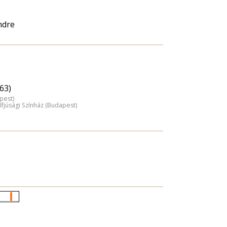
ndre
63)
pest)
Ifjúsági Színház (Budapest)
Életkori
eloszlás