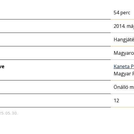
54 perc
2014. máj
Hangját
Magyaror
ve
Kaneta P
Magyar 
Önálló 
12
25. 05. 30.