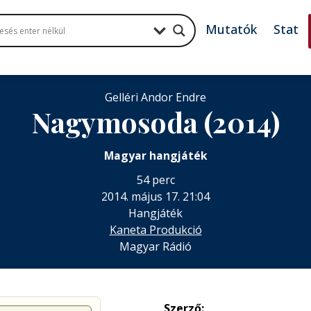
Mutatók
Stat
Gelléri Andor Endre
Nagymosoda (2014)
Magyar hangjáték
54 perc
2014. május 17. 21:04
Hangjáték
Kaneta Produkció
Magyar Rádió
Szerző: