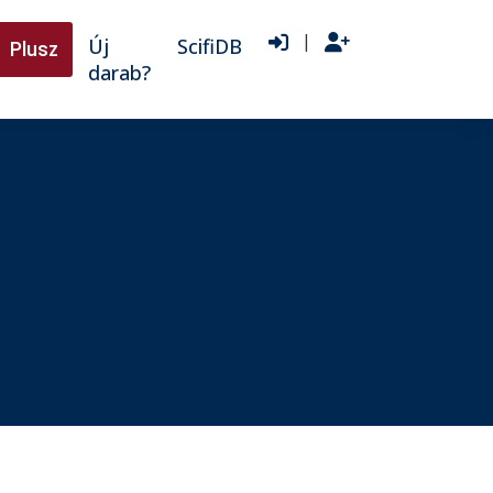
|
Új
ScifiDB
Plusz
darab?