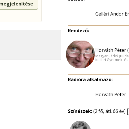
 megjelenítése
Gelléri Andor E
Rendező:
Horváth Péter (
Magyar Rádió (Buda
Kolibri Gyermek- és 
Rádióra alkalmazó:
Horváth Péter
Színészek:
(2 fő, átl. 66 év)