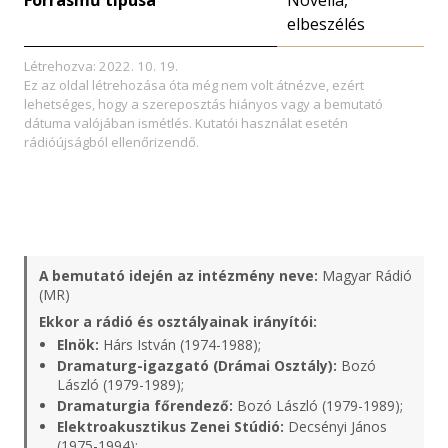
Forrásmű típusa
Novella,
elbeszélés
Létrehozva: 2022. 10. 19.
Ez az oldal létrehozása óta még nem volt átnézve, ezért
lehetséges, hogy a szereposztás hiányos vagy a bemutató
dátuma valójában ismétlés. Kutatói használat esetén
rádióújságból ellenőrizendő.
A bemutató idején az intézmény neve:
Magyar Rádió
(MR)
Ekkor a rádió és osztályainak irányítói:
Elnök:
Hárs István (1974-1988);
Dramaturg-igazgató (Drámai Osztály):
Bozó
László (1979-1989);
Dramaturgia főrendező:
Bozó László (1979-1989);
Elektroakusztikus Zenei Stúdió:
Decsényi János
(1975-1994);