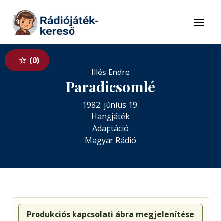
Tovább a navigációhoz
Tovább a tartalomhoz
Menü
0
Illés Endre
Paradicsomlé
1982. június 19.
Hangjáték
Adaptáció
Magyar Rádió
Produkciós kapcsolati ábra megjelenítése