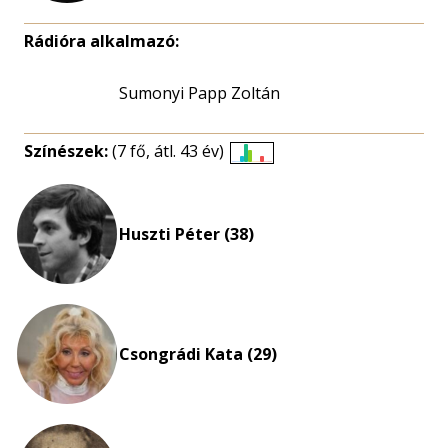
Rádióra alkalmazó:
Sumonyi Papp Zoltán
Színészek:
(7 fő, átl. 43 év)
Életkori
eloszlás
nagyítása
Huszti Péter (38)
Csongrádi Kata (29)