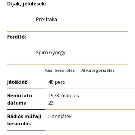
Díjak, jelölések:
Prix Italia
Fordító:
Spiró György
Kézi besorolás
AI kategorizálás
Játékidő
48 perc
Bemutató
1978. március
dátuma
23.
Rádiós műfaji
Hangjáték
besorolás