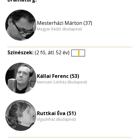
Mesterházi Márton (37)
Magyar Rádió (Budapest)
Színészek:
(2 fő, átl. 52 év)
Életkori
eloszlás
nagyítása
Kállai Ferenc (53)
Nemzeti Színház (Budapest)
Ruttkai Éva (51)
Vígszínház (Budapest)