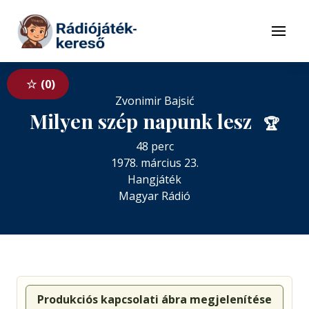
Tovább a navigációhoz
Tovább a tartalomhoz
Menü
0
Zvonimir Bajsić
Milyen szép napunk lesz
🏆
48 perc
1978. március 23.
Hangjáték
Magyar Rádió
Produkciós kapcsolati ábra megjelenítése