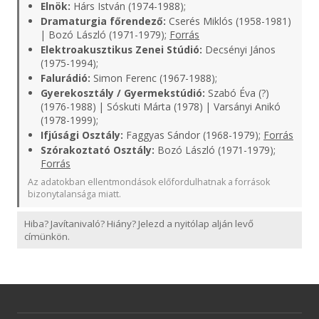
Elnök:
Hárs István (1974-1988);
Dramaturgia főrendező:
Cserés Miklós (1958-1981)
| Bozó László (1971-1979);
Forrás
Elektroakusztikus Zenei Stúdió:
Decsényi János
(1975-1994);
Falurádió:
Simon Ferenc (1967-1988);
Gyerekosztály / Gyermekstúdió:
Szabó Éva (?)
(1976-1988) | Sóskuti Márta (1978) | Varsányi Anikó
(1978-1999);
Ifjúsági Osztály:
Faggyas Sándor (1968-1979);
Forrás
Szórakoztató Osztály:
Bozó László (1971-1979);
Forrás
Az adatokban ellentmondások előfordulhatnak a források
bizonytalansága miatt.
Hiba? Javítanivaló? Hiány? Jelezd a nyitólap alján levő
címünkön.