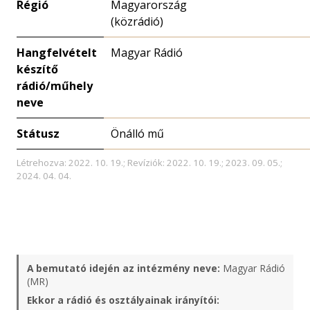
Régió
Magyarország
(közrádió)
Hangfelvételt
Magyar Rádió
készítő
rádió/műhely
neve
Státusz
Önálló mű
Létrehozva: 2022. 10. 19.; Revíziók: 2022. 10. 19.; 2023. 09. 05.;
2024. 04. 04.
A bemutató idején az intézmény neve:
Magyar Rádió
(MR)
Ekkor a rádió és osztályainak irányítói: