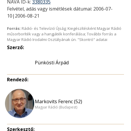
NAVA ID-k:
3380335
Felvétel, adás vagy ismétlések dátumai: 2006-07-
10|2006-08-21
Forrás:
Rádió- és Televízió Újság; Kiegészítésként Magyar Rádió
műsorboríték vagy a hangjáték konferálása; További forrás a
Magyar Rádió Irodalmi Osztályának ún. "Skontró" adatai
Szerző:
Pünkösti Árpád
Rendező:
Markovits Ferenc (52)
Magyar Rádió (Budapest)
Szerkesztő: