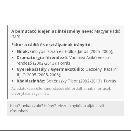
A bemutató idején az intézmény neve:
Magyar Rádió
(MR)
Ekkor a rádió és osztályainak irányítói:
Elnök:
Gőblyös István és Hollós János (2005-2006);
Dramaturgia főrendező:
Varsányi Anikó vezető
rendező (2002-2013);
Forrás
Gyerekosztály / Gyermekstúdió:
Dezsényi Katalin
Ifj. O 2005 (2005-2006);
Rádiószínház:
Solténszky Tibor (2002-2013);
Forrás
Az adatokban ellentmondások előfordulhatnak a források
bizonytalansága miatt.
Hiba? Javítanivaló? Hiány? Jelezd a nyitólap alján levő
címünkön.