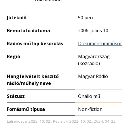
Játékidő
50 perc
Bemutató dátuma
2006. július 10.
Rádiós műfaji besorolás
Dokumentumműsor
Régió
Magyarország
(közrádió)
Hangfelvételt készítő
Magyar Rádió
rádió/műhely neve
Státusz
Önálló mű
Forrásmű típusa
Non-fiction
Létrehozva: 2022. 10. 02.; Revíziók: 2022. 10. 02.; 2024. 04. 22.