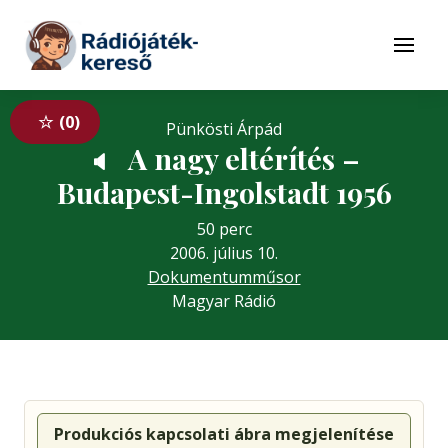
Tovább a navigációhoz
Tovább a tartalomhoz
Menü
0
Pünkösti Árpád
A nagy eltérítés –
🔈
Budapest-Ingolstadt 1956
50 perc
2006. július 10.
Dokumentumműsor
Magyar Rádió
Produkciós kapcsolati ábra megjelenítése