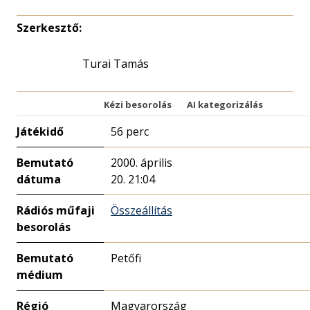
Szerkesztő:
Turai Tamás
Kézi besorolás
AI kategorizálás
Játékidő
56 perc
Bemutató
2000. április
dátuma
20. 21:04
Rádiós műfaji
Összeállítás
besorolás
Bemutató
Petőfi
médium
Régió
Magyarország