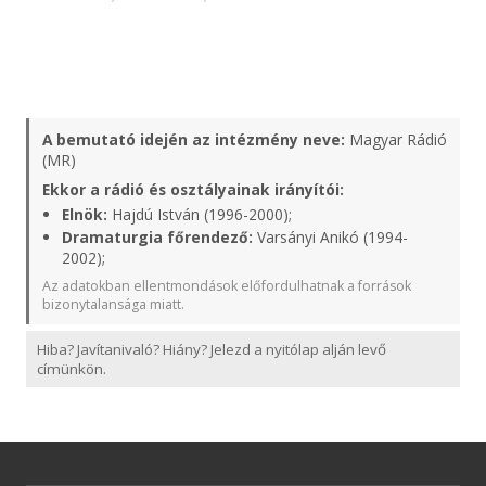
A bemutató idején az intézmény neve:
Magyar Rádió
(MR)
Ekkor a rádió és osztályainak irányítói:
Elnök:
Hajdú István (1996-2000);
Dramaturgia főrendező:
Varsányi Anikó (1994-
2002);
Az adatokban ellentmondások előfordulhatnak a források
bizonytalansága miatt.
Hiba? Javítanivaló? Hiány? Jelezd a nyitólap alján levő
címünkön.