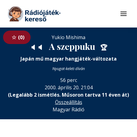
Tovább a navigációhoz
Tovább a tartalomhoz
Menü
0
Yukio Mishima
A szeppuku
🔈
🔈
🏆
Japán mű magyar hangjáték-változata
Nyugat-keleti díván
56 perc
2000. április 20. 21:04
(Legalább 2 ismétlés. Műsoron tartva 11 éven át)
Összeállítás
Magyar Rádió