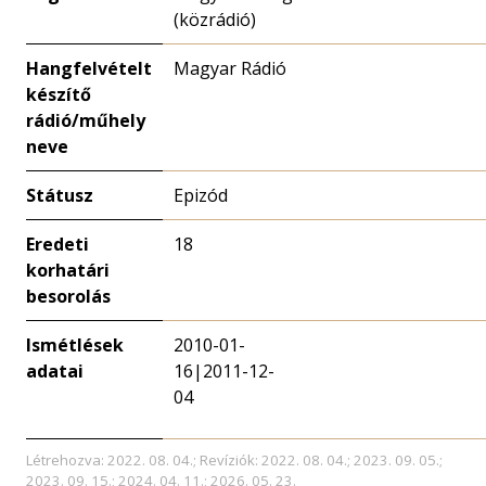
(közrádió)
Hangfelvételt
Magyar Rádió
készítő
rádió/műhely
neve
Státusz
Epizód
Eredeti
18
korhatári
besorolás
Ismétlések
2010-01-
adatai
16|2011-12-
04
Létrehozva: 2022. 08. 04.; Revíziók: 2022. 08. 04.; 2023. 09. 05.;
2023. 09. 15.; 2024. 04. 11.; 2026. 05. 23.