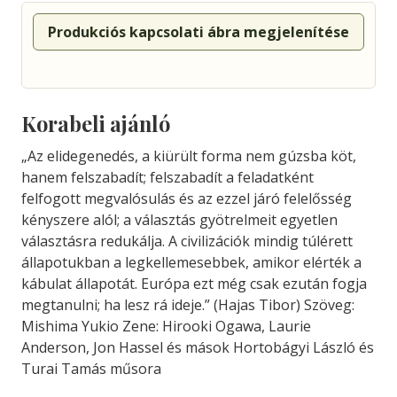
Produkciós kapcsolati ábra megjelenítése
Korabeli ajánló
„Az elidegenedés, a kiürült forma nem gúzsba köt,
hanem felszabadít; felszabadít a feladatként
felfogott megvalósulás és az ezzel járó felelősség
kényszere alól; a választás gyötrelmeit egyetlen
választásra redukálja. A civilizációk mindig túlérett
állapotukban a legkellemesebbek, amikor elérték a
kábulat állapotát. Európa ezt még csak ezután fogja
megtanulni; ha lesz rá ideje.” (Hajas Tibor) Szöveg:
Mishima Yukio Zene: Hirooki Ogawa, Laurie
Anderson, Jon Hassel és mások Hortobágyi László és
Turai Tamás műsora