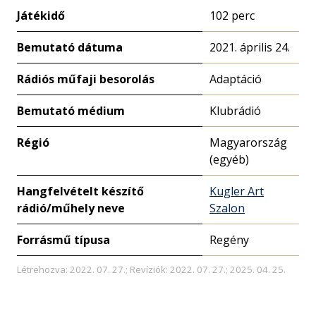
Játékidő
102 perc
Bemutató dátuma
2021. április 24.
Rádiós műfaji besorolás
Adaptáció
Bemutató médium
Klubrádió
Régió
Magyarország
(egyéb)
Hangfelvételt készítő
Kugler Art
rádió/műhely neve
Szalon
Forrásmű típusa
Regény
Létrehozva: 2022. 07. 27.; Revíziók: 2022. 07. 27.; 2025. 04. 25.