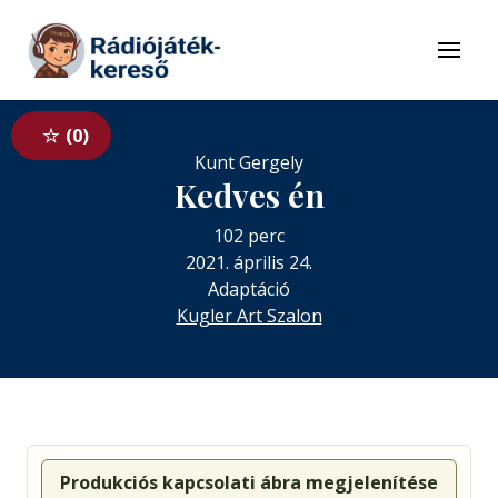
Tovább a navigációhoz
Tovább a tartalomhoz
Menü
0
Kunt Gergely
Kedves én
102 perc
2021. április 24.
Adaptáció
Kugler Art Szalon
Produkciós kapcsolati ábra megjelenítése