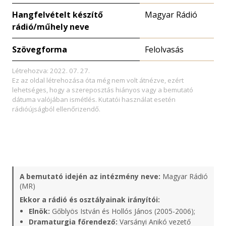
Hangfelvételt készítő
Magyar Rádió
rádió/műhely neve
Szövegforma
Felolvasás
Létrehozva: 2022. 07. 27.
Ez az oldal létrehozása óta még nem volt átnézve, ezért
lehetséges, hogy a szereposztás hiányos vagy a bemutató
dátuma valójában ismétlés. Kutatói használat esetén
rádióújságból ellenőrizendő.
A bemutató idején az intézmény neve:
Magyar Rádió
(MR)
Ekkor a rádió és osztályainak irányítói:
Elnök:
Gőblyös István és Hollós János (2005-2006);
Dramaturgia főrendező:
Varsányi Anikó vezető