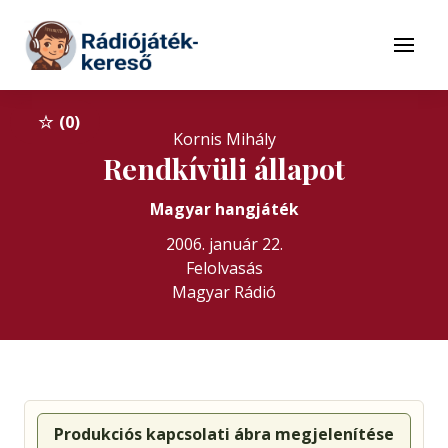
Tovább a navigációhoz
Tovább a tartalomhoz
Menü
0
Kornis Mihály
Rendkívüli állapot
Magyar hangjáték
2006. január 22.
Felolvasás
Magyar Rádió
Produkciós kapcsolati ábra megjelenítése