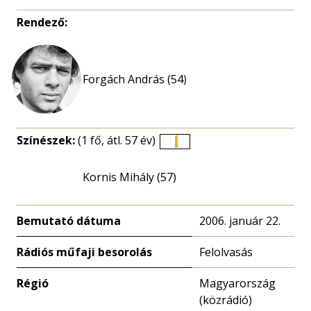
Rendező:
Forgách András (54)
Színészek:
(1 fő, átl. 57 év)
Életkori
eloszlás
Kornis Mihály (57)
nagyítása
Bemutató dátuma
2006. január 22.
Rádiós műfaji besorolás
Felolvasás
Régió
Magyarország
(közrádió)