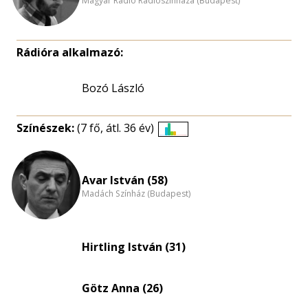
Magyar Rádió Rádiószínháza (Budapest)
Rádióra alkalmazó:
Bozó László
Színészek:
(7 fő, átl. 36 év)
Életkori
eloszlás
nagyítása
Avar István (58)
Madách Színház (Budapest)
Hirtling István (31)
Götz Anna (26)