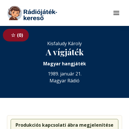
Tovább a navigációhoz
Tovább a tartalomhoz
Menü
0
Kisfaludy Károly
A vígjáték
Magyar hangjáték
1989. január 21.
Magyar Rádió
Produkciós kapcsolati ábra megjelenítése