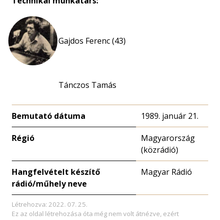
Technikai munkatárs:
Gajdos Ferenc (43)
Tánczos Tamás
Bemutató dátuma
1989. január 21.
Régió
Magyarország
(közrádió)
Hangfelvételt készítő
Magyar Rádió
rádió/műhely neve
Létrehozva: 2022. 07. 25.
Ez az oldal létrehozása óta még nem volt átnézve, ezért