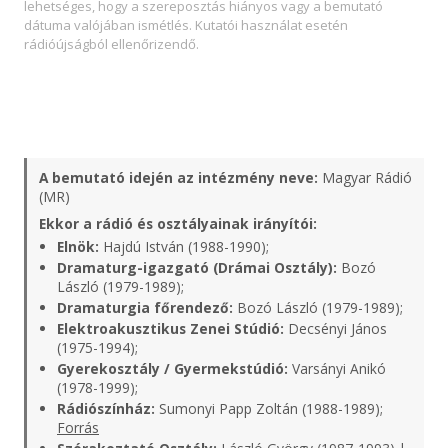
lehetséges, hogy a szereposztás hiányos vagy a bemutató
dátuma valójában ismétlés. Kutatói használat esetén
rádióújságból ellenőrizendő.
A bemutató idején az intézmény neve:
Magyar Rádió
(MR)
Ekkor a rádió és osztályainak irányítói:
Elnök:
Hajdú István (1988-1990);
Dramaturg-igazgató (Drámai Osztály):
Bozó
László (1979-1989);
Dramaturgia főrendező:
Bozó László (1979-1989);
Elektroakusztikus Zenei Stúdió:
Decsényi János
(1975-1994);
Gyerekosztály / Gyermekstúdió:
Varsányi Anikó
(1978-1999);
Rádiószínház:
Sumonyi Papp Zoltán (1988-1989);
Forrás