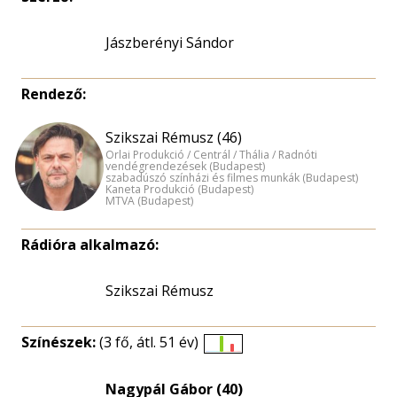
Jászberényi Sándor
Rendező:
Szikszai Rémusz (46)
Orlai Produkció / Centrál / Thália / Radnóti
vendégrendezések (Budapest)
szabadúszó színházi és filmes munkák (Budapest)
Kaneta Produkció (Budapest)
MTVA (Budapest)
Rádióra alkalmazó:
Szikszai Rémusz
Színészek:
(3 fő, átl. 51 év)
Életkori
eloszlás
Nagypál Gábor (40)