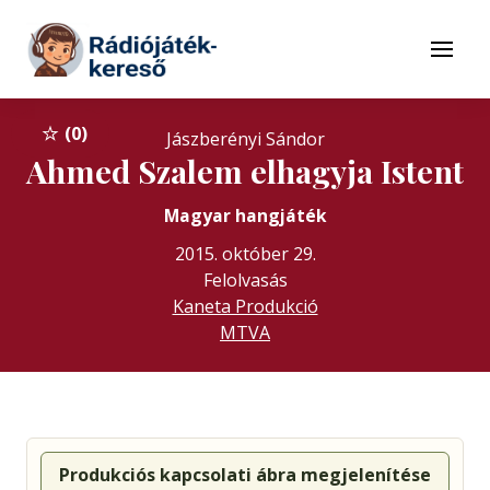
Tovább a navigációhoz
Tovább a tartalomhoz
Menü
0
Jászberényi Sándor
Ahmed Szalem elhagyja Istent
Magyar hangjáték
2015. október 29.
Felolvasás
Kaneta Produkció
MTVA
Produkciós kapcsolati ábra megjelenítése