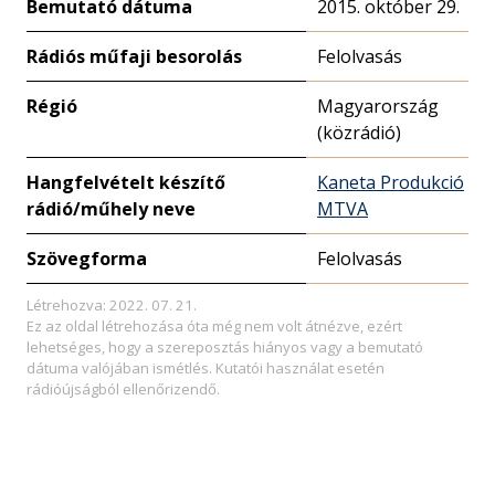
Bemutató dátuma
2015. október 29.
Rádiós műfaji besorolás
Felolvasás
Régió
Magyarország
(közrádió)
Hangfelvételt készítő
Kaneta Produkció
rádió/műhely neve
MTVA
Szövegforma
Felolvasás
Létrehozva: 2022. 07. 21.
Ez az oldal létrehozása óta még nem volt átnézve, ezért
lehetséges, hogy a szereposztás hiányos vagy a bemutató
dátuma valójában ismétlés. Kutatói használat esetén
rádióújságból ellenőrizendő.