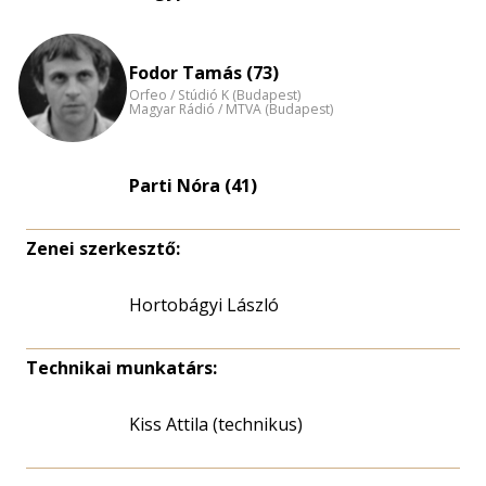
nagyítása
Fodor Tamás (73)
Orfeo / Stúdió K (Budapest)
Magyar Rádió / MTVA (Budapest)
Parti Nóra (41)
Zenei szerkesztő:
Hortobágyi László
Technikai munkatárs:
Kiss Attila (technikus)