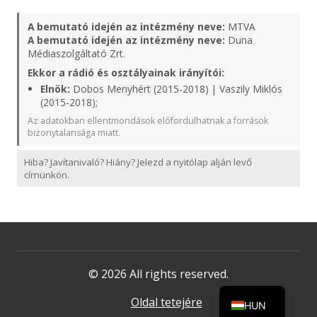
A bemutató idején az intézmény neve:
MTVA
A bemutató idején az intézmény neve:
Duna
Médiaszolgáltató Zrt.
Ekkor a rádió és osztályainak irányítói:
Elnök:
Dobos Menyhért (2015-2018) | Vaszily Miklós
(2015-2018);
Az adatokban ellentmondások előfordulhatnak a források
bizonytalansága miatt.
Hiba? Javítanivaló? Hiány? Jelezd a nyitólap alján levő
címünkön.
© 2026 All rights reserved.
Oldal tetejére
HUN