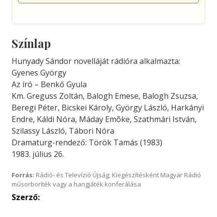
Színlap
Hunyady Sándor novelláját rádióra alkalmazta:
Gyenes György
Az író – Benkő Gyula
Km. Greguss Zoltán, Balogh Emese, Balogh Zsuzsa,
Beregi Péter, Bicskei Károly, György László, Harkányi
Endre, Káldi Nóra, Máday Emõke, Szathmári István,
Szilassy László, Tábori Nóra
Dramaturg-rendező: Török Tamás (1983)
1983. július 26.
Forrás:
Rádió- és Televízió Újság; Kiegészítésként Magyar Rádió
műsorboríték vagy a hangjáték konferálása
Szerző: