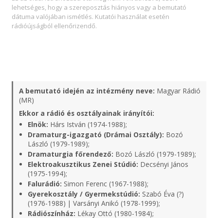
lehetséges, hogy a szereposztás hiányos vagy a bemutató
dátuma valójában ismétlés. Kutatói használat esetén
rádióújságból ellenőrizendő.
A bemutató idején az intézmény neve:
Magyar Rádió
(MR)
Ekkor a rádió és osztályainak irányítói:
Elnök:
Hárs István (1974-1988);
Dramaturg-igazgató (Drámai Osztály):
Bozó
László (1979-1989);
Dramaturgia főrendező:
Bozó László (1979-1989);
Elektroakusztikus Zenei Stúdió:
Decsényi János
(1975-1994);
Falurádió:
Simon Ferenc (1967-1988);
Gyerekosztály / Gyermekstúdió:
Szabó Éva (?)
(1976-1988) | Varsányi Anikó (1978-1999);
Rádiószínház:
Lékay Ottó (1980-1984);