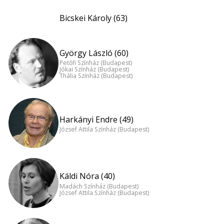
Bicskei Károly (63)
György László (60)
Petőfi Színház (Budapest)
Jókai Színház (Budapest)
Thália Színház (Budapest)
Harkányi Endre (49)
József Attila Színház (Budapest)
Káldi Nóra (40)
Madách Színház (Budapest)
József Attila Színház (Budapest)