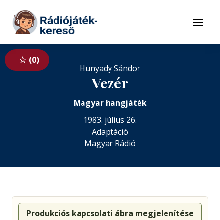
Tovább a navigációhoz
Tovább a tartalomhoz
Menü
0
Hunyady Sándor
Vezér
Magyar hangjáték
1983. július 26.
Adaptáció
Magyar Rádió
Produkciós kapcsolati ábra megjelenítése