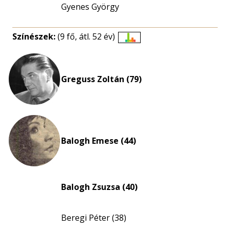
Gyenes György
Színészek:
(9 fő, átl. 52 év)
Életkori
eloszlás
nagyítása
Greguss Zoltán (79)
Balogh Emese (44)
Balogh Zsuzsa (40)
Beregi Péter (38)