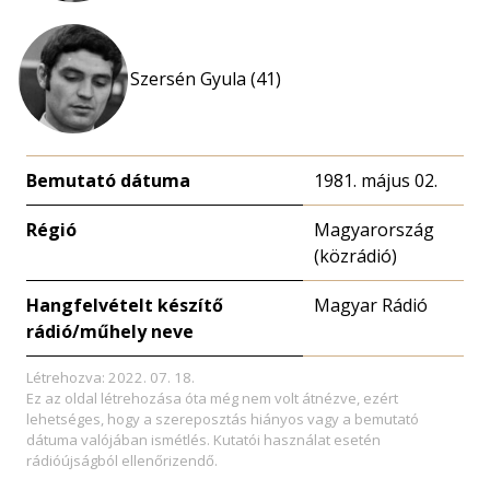
Szersén Gyula (41)
Bemutató dátuma
1981. május 02.
Régió
Magyarország
(közrádió)
Hangfelvételt készítő
Magyar Rádió
rádió/műhely neve
Létrehozva: 2022. 07. 18.
Ez az oldal létrehozása óta még nem volt átnézve, ezért
lehetséges, hogy a szereposztás hiányos vagy a bemutató
dátuma valójában ismétlés. Kutatói használat esetén
rádióújságból ellenőrizendő.