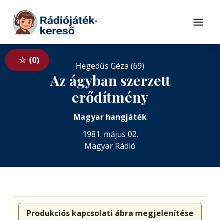
Tovább a navigációhoz
Tovább a tartalomhoz
Menü
0
Hegedűs Géza (69)
Az ágyban szerzett
erődítmény
Magyar hangjáték
1981. május 02.
Magyar Rádió
Produkciós kapcsolati ábra megjelenítése