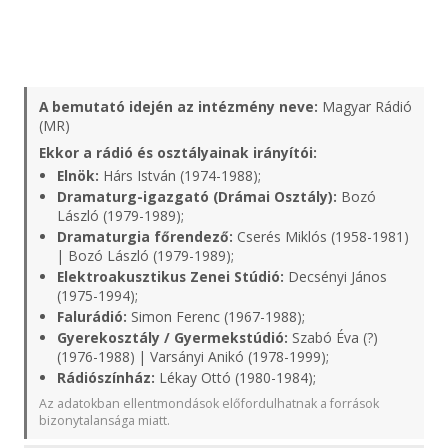
A bemutató idején az intézmény neve:
Magyar Rádió
(MR)
Ekkor a rádió és osztályainak irányítói:
Elnök:
Hárs István (1974-1988);
Dramaturg-igazgató (Drámai Osztály):
Bozó
László (1979-1989);
Dramaturgia főrendező:
Cserés Miklós (1958-1981)
| Bozó László (1979-1989);
Elektroakusztikus Zenei Stúdió:
Decsényi János
(1975-1994);
Falurádió:
Simon Ferenc (1967-1988);
Gyerekosztály / Gyermekstúdió:
Szabó Éva (?)
(1976-1988) | Varsányi Anikó (1978-1999);
Rádiószínház:
Lékay Ottó (1980-1984);
Az adatokban ellentmondások előfordulhatnak a források
bizonytalansága miatt.