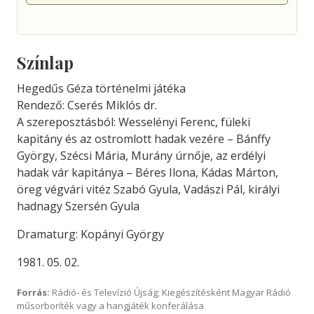
Színlap
Hegedűs Géza történelmi játéka
Rendező: Cserés Miklós dr.
A szereposztásból: Wesselényi Ferenc, füleki
kapitány és az ostromlott hadak vezére – Bánffy
György, Szécsi Mária, Murány úrnője, az erdélyi
hadak vár kapitánya – Béres Ilona, Kádas Márton,
öreg végvári vitéz Szabó Gyula, Vadászi Pál, királyi
hadnagy Szersén Gyula
Dramaturg: Kopányi György
1981. 05. 02.
Forrás:
Rádió- és Televízió Újság; Kiegészítésként Magyar Rádió
műsorboríték vagy a hangjáték konferálása