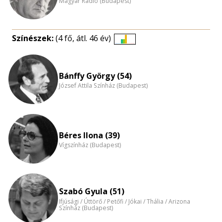
Magyar Rádió (Budapest)
Színészek:
(4 fő, átl. 46 év)
Életkori
eloszlás
nagyítása
Bánffy György (54)
József Attila Színház (Budapest)
Béres Ilona (39)
Vígszínház (Budapest)
Szabó Gyula (51)
Ifjúsági / Úttörő / Petőfi / Jókai / Thália / Arizona
Színház (Budapest)