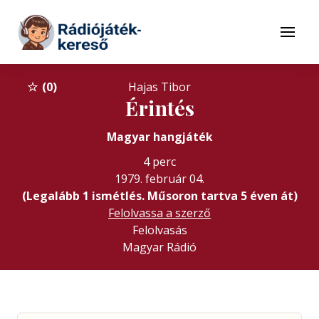
Tovább a navigációhoz
Tovább a tartalomhoz
Menü
0
Hajas Tibor
Érintés
Magyar hangjáték
4 perc
1979. február 04.
(Legalább 1 ismétlés. Műsoron tartva 5 éven át)
Felolvassa a szerző
Felolvasás
Magyar Rádió