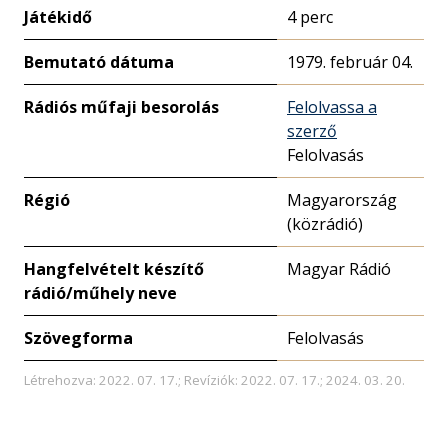
Játékidő
4 perc
Bemutató dátuma
1979. február 04.
Rádiós műfaji besorolás
Felolvassa a
szerző
Felolvasás
Régió
Magyarország
(közrádió)
Hangfelvételt készítő
Magyar Rádió
rádió/műhely neve
Szövegforma
Felolvasás
Létrehozva: 2022. 07. 17.; Revíziók: 2022. 07. 17.; 2024. 03. 20.