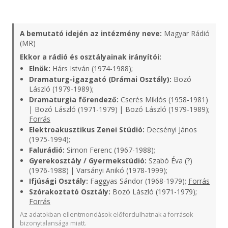
A bemutató idején az intézmény neve:
Magyar Rádió
(MR)
Ekkor a rádió és osztályainak irányítói:
Elnök:
Hárs István (1974-1988);
Dramaturg-igazgató (Drámai Osztály):
Bozó
László (1979-1989);
Dramaturgia főrendező:
Cserés Miklós (1958-1981)
| Bozó László (1971-1979) | Bozó László (1979-1989);
Forrás
Elektroakusztikus Zenei Stúdió:
Decsényi János
(1975-1994);
Falurádió:
Simon Ferenc (1967-1988);
Gyerekosztály / Gyermekstúdió:
Szabó Éva (?)
(1976-1988) | Varsányi Anikó (1978-1999);
Ifjúsági Osztály:
Faggyas Sándor (1968-1979);
Forrás
Szórakoztató Osztály:
Bozó László (1971-1979);
Forrás
Az adatokban ellentmondások előfordulhatnak a források
bizonytalansága miatt.