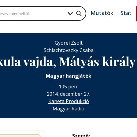
Mutatók
Stat
Györei Zsolt
Schlachtovszky Csaba
ula vajda, Mátyás király
Magyar hangjáték
105 perc
2014. december 27.
Kaneta Produkció
Magyar Rádió
Szerző: