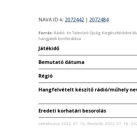
NAVA ID-k:
2072442
|
2072484
Forrás:
Rádió- és Televízió Újság; Kiegészítésként 
hangjáték konferálása
Játékidő
Bemutató dátuma
Régió
Hangfelvételt készítő rádió/műhely ne
Eredeti korhatári besorolás
Létrehozva: 2022. 07. 16.; Revíziók: 2022. 07. 16.; 20