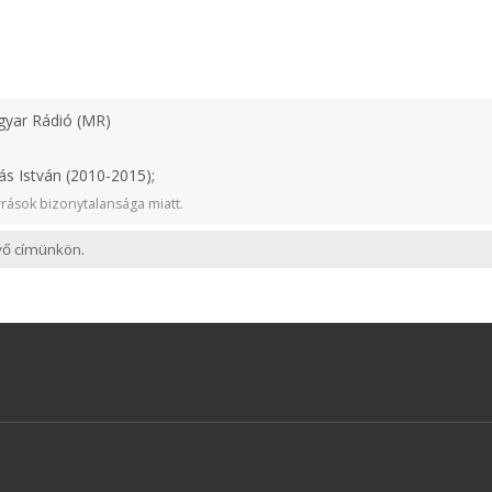
yar Rádió (MR)
ás István (2010-2015);
rások bizonytalansága miatt.
evő címünkön.