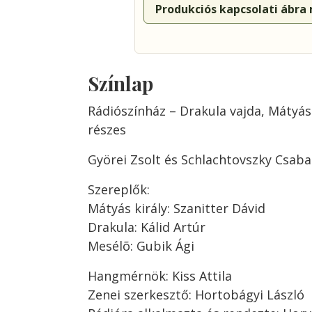
Produkciós kapcsolati ábra
Színlap
Rádiószínház – Drakula vajda, Mátyás 
részes
Györei Zsolt és Schlachtovszky Csaba
Szereplők:
Mátyás király: Szanitter Dávid
Drakula: Kálid Artúr
Mesélõ: Gubik Ági
Hangmérnök: Kiss Attila
Zenei szerkesztő: Hortobágyi László