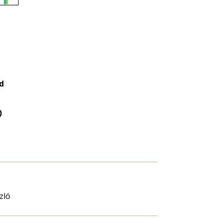
Életkori
eloszlás
nagyítása
d
)
zló