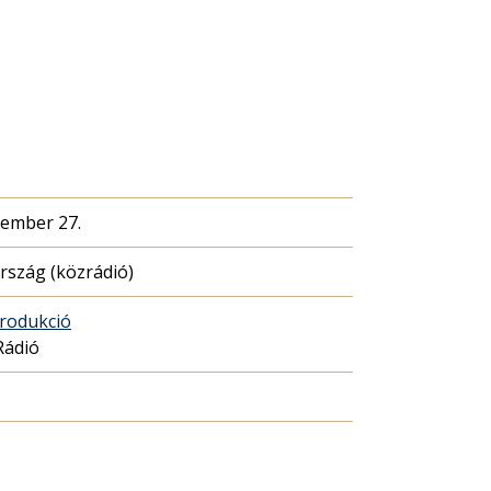
cember 27.
szág (közrádió)
rodukció
Rádió