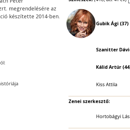
áth Péter
 zrt. megrendelésére az
ió készítette 2014-ben.
Gubik Ági (37)
Szanitter Dávi
ól:
Kálid Artúr (44
istóriája
Kiss Attila
Zenei szerkesztő:
Hortobágyi Lás