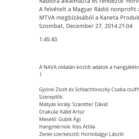
Rádióra alkalmazta és rendezte: Horv
A felvételt a Magyar Rádió nonprofit
MTVA megbízásából a Kaneta Produkc
Szombat, December 27, 2014 21:04
1:45:43
A NAVA oldalán közölt adatok a hangjátékr
1
Györei Zsolt és Schlachtovszky Csaba csúfh
Szereplők:
Mátyás király: Szanitter Dávid
Drakula: Kálid Artúr
Mesélő: Gubik Ági
Hangmérnök: Kiss Attila
Zenei szerkesztő: Hortobágyi László