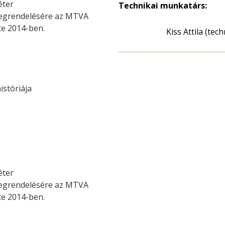
éter
Technikai munkatárs:
 megrendelésére az MTVA
te 2014-ben.
Kiss Attila (tec
istóriája
éter
 megrendelésére az MTVA
te 2014-ben.