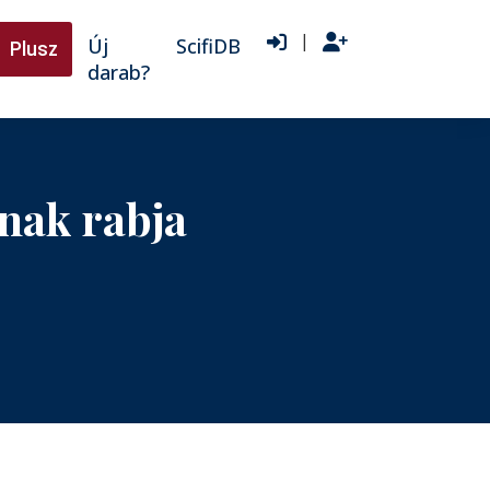
|
Új
ScifiDB
Plusz
darab?
nak rabja