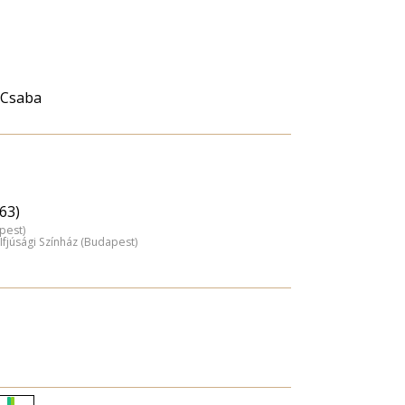
 Csaba
63)
pest)
Ifjúsági Színház (Budapest)