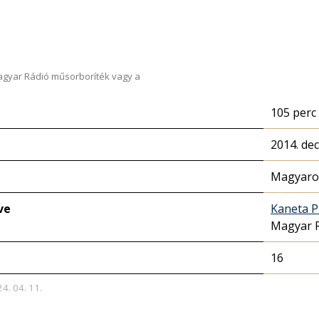
Magyar Rádió műsorboríték vagy a
105 perc
2014. de
Magyaror
ve
Kaneta P
Magyar 
16
24. 04. 11.