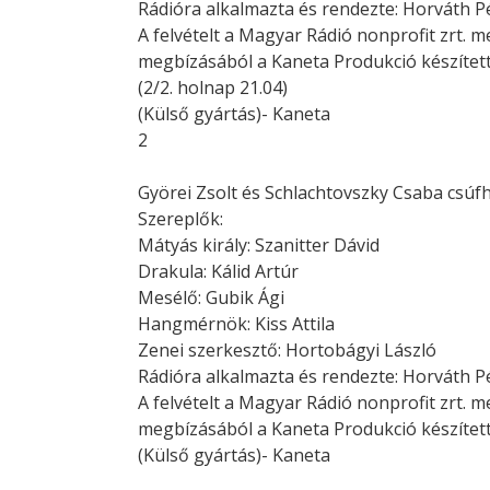
Rádióra alkalmazta és rendezte: Horváth P
A felvételt a Magyar Rádió nonprofit zrt.
megbízásából a Kaneta Produkció készítet
(2/2. holnap 21.04)
(Külső gyártás)- Kaneta
2
Györei Zsolt és Schlachtovszky Csaba csúfh
Szereplők:
Mátyás király: Szanitter Dávid
Drakula: Kálid Artúr
Mesélő: Gubik Ági
Hangmérnök: Kiss Attila
Zenei szerkesztő: Hortobágyi László
Rádióra alkalmazta és rendezte: Horváth P
A felvételt a Magyar Rádió nonprofit zrt.
megbízásából a Kaneta Produkció készítet
(Külső gyártás)- Kaneta