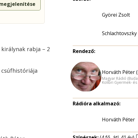
 megjelenítése
Györei Zsolt
Schlachtovszky
királynak rabja – 2
Rendező:
 csúfhistóriája
Horváth Péter (
Magyar Rádió (Buda
Kolibri Gyermek- és 
Rádióra alkalmazó:
Horváth Péter
Színészek:
(4 fő, átl. 41 év)