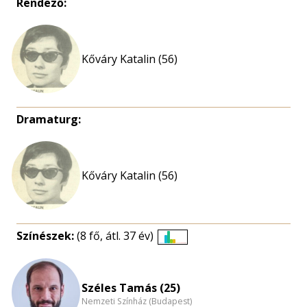
Rendező:
Kőváry Katalin (56)
Dramaturg:
Kőváry Katalin (56)
Színészek:
(8 fő, átl. 37 év)
Életkori
eloszlás
nagyítása
Széles Tamás (25)
Nemzeti Színház (Budapest)