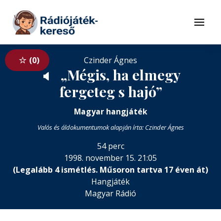
Tovább a navigációhoz
Tovább a tartalomhoz
Menü
0
Czinder Ágnes
„Mégis, ha elmegy
🔈
fergeteg s hajó”
Magyar hangjáték
Valós és áldokumentumok alapján írta: Czinder Ágnes
54 perc
1998. november 15. 21:05
(Legalább 4 ismétlés. Műsoron tartva 17 éven át)
Hangjáték
Magyar Rádió