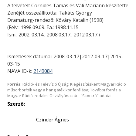
A felvételt Cornides Tamás és Váli Mariann készítette
Zenéjét összeállította: Takáts György
Dramaturg-rendező: Kőváry Katalin (1998)
(Felv.: 1998.09.09. Ea.: 1998.11.15
Ism.: 2002. 03.14., 2008.03.17., 2012.03.17.)
Ismétlések dátumai: 2008-03-17|2012-03-17|2015-
03-15
NAVA ID-k:
2149084
Forrás:
Rádió- és Televízió Újság; Kiegészítésként Magyar Rádió
műsorboríték vagy a hangjáték konferálása; További forrás a
Magyar Rádió Irodalmi Osztályának ún. "Skontró" adatai
Szerző:
Czinder Ágnes