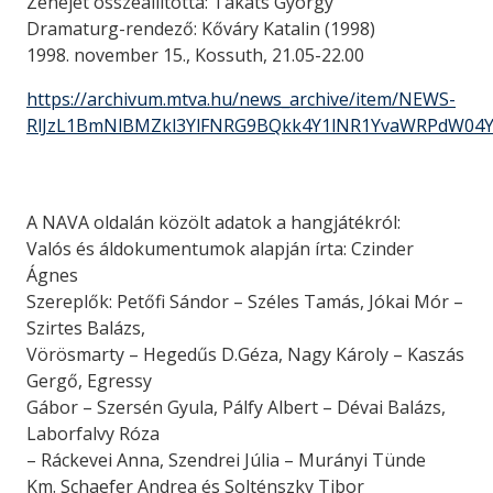
Zenéjét összeállította: Takáts György
Dramaturg-rendező: Kőváry Katalin (1998)
1998. november 15., Kossuth, 21.05-22.00
https://archivum.mtva.hu/news_archive/item/NEWS-
RlJzL1BmNlBMZkl3YlFNRG9BQkk4Y1lNR1YvaWRPdW04
A NAVA oldalán közölt adatok a hangjátékról:
Valós és áldokumentumok alapján írta: Czinder
Ágnes
Szereplők: Petőfi Sándor – Széles Tamás, Jókai Mór –
Szirtes Balázs,
Vörösmarty – Hegedűs D.Géza, Nagy Károly – Kaszás
Gergő, Egressy
Gábor – Szersén Gyula, Pálfy Albert – Dévai Balázs,
Laborfalvy Róza
– Ráckevei Anna, Szendrei Júlia – Murányi Tünde
Km. Schaefer Andrea és Solténszky Tibor