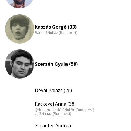
Kaszás Gergő (33)
Bárka Színház (Budapest)
Szersén Gyula (58)
Dévai Balázs (26)
Ráckevei Anna (38)
Kelemen László Színkör (Budapest)
Új Színház (Budapest)
Schaefer Andrea