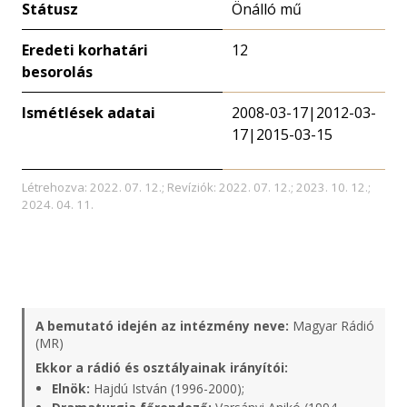
Státusz
Önálló mű
Eredeti korhatári
12
besorolás
Ismétlések adatai
2008-03-17|2012-03-
17|2015-03-15
Létrehozva: 2022. 07. 12.; Revíziók: 2022. 07. 12.; 2023. 10. 12.;
2024. 04. 11.
A bemutató idején az intézmény neve:
Magyar Rádió
(MR)
Ekkor a rádió és osztályainak irányítói:
Elnök:
Hajdú István (1996-2000);