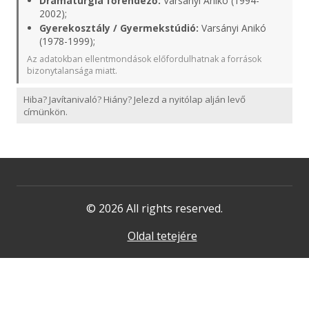
Dramaturgia főrendező:
Varsányi Anikó (1994-
2002);
Gyerekosztály / Gyermekstúdió:
Varsányi Anikó
(1978-1999);
Az adatokban ellentmondások előfordulhatnak a források
bizonytalansága miatt.
Hiba? Javítanivaló? Hiány? Jelezd a nyitólap alján levő
címünkön.
© 2026 All rights reserved.
Oldal tetejére