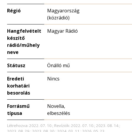
Régió
Magyarország
(közrádió)
Hangfelvételt
Magyar Rádió
készítő
rádió/műhely
neve
Státusz
Önálló mű
Eredeti
Nincs
korhatári
besorolás
Forrásmű
Novella,
típusa
elbeszélés
Létrehozva: 2022. 07. 10.; Revíziók: 2022. 07. 10.; 2023. 08. 14.;
2023. 08. 29.; 2023. 08. 30.; 2024. 03. 11.; 2026. 05. 23.