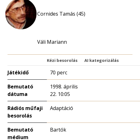
Cornides Tamás (45)
Váli Mariann
Kézi besorolás
AI kategorizálás
Játékidő
70 perc
Bemutató
1998. április
dátuma
22. 10:05
Rádiós műfaji
Adaptáció
besorolás
Bemutató
Bartók
médium