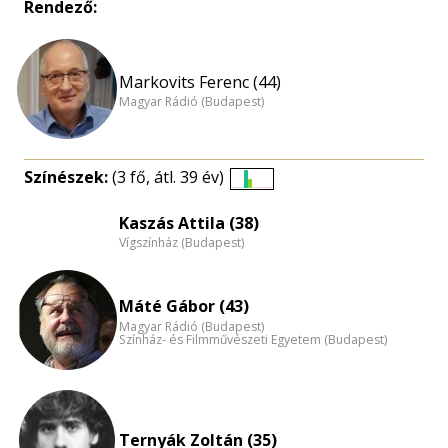
Rendező:
Markovits Ferenc (44)
Magyar Rádió (Budapest)
Színészek:
(3 fő, átl. 39 év)
Életkori
eloszlás
Kaszás Attila (38)
Vígszínház (Budapest)
nagyítása
Máté Gábor (43)
Magyar Rádió (Budapest)
Színház- és Filmművészeti Egyetem (Budapest)
Ternyák Zoltán (35)