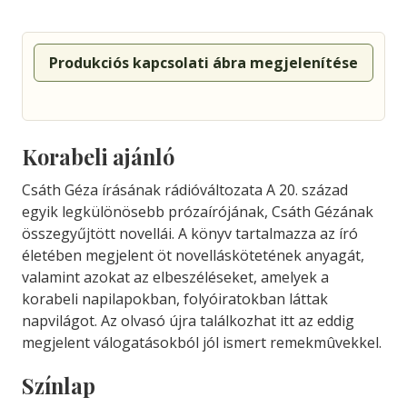
Produkciós kapcsolati ábra megjelenítése
Korabeli ajánló
Csáth Géza írásának rádióváltozata A 20. század
egyik legkülönösebb prózaírójának, Csáth Gézának
összegyűjtött novellái. A könyv tartalmazza az író
életében megjelent öt novelláskötetének anyagát,
valamint azokat az elbeszéléseket, amelyek a
korabeli napilapokban, folyóiratokban láttak
napvilágot. Az olvasó újra találkozhat itt az eddig
megjelent válogatásokból jól ismert remekmûvekkel.
Színlap