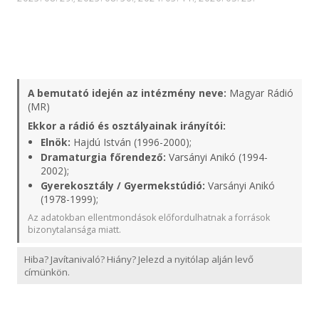
A bemutató idején az intézmény neve:
Magyar Rádió
(MR)
Ekkor a rádió és osztályainak irányítói:
Elnök:
Hajdú István (1996-2000);
Dramaturgia főrendező:
Varsányi Anikó (1994-
2002);
Gyerekosztály / Gyermekstúdió:
Varsányi Anikó
(1978-1999);
Az adatokban ellentmondások előfordulhatnak a források
bizonytalansága miatt.
Hiba? Javítanivaló? Hiány? Jelezd a nyitólap alján levő
címünkön.