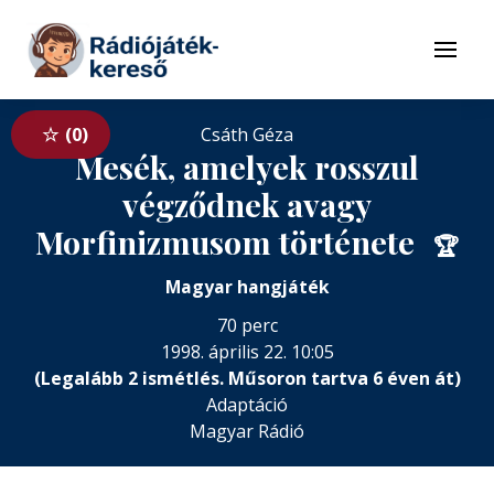
Tovább a navigációhoz
Tovább a tartalomhoz
Menü
0
Csáth Géza
Mesék, amelyek rosszul
végződnek avagy
Morfinizmusom története
🏆
Magyar hangjáték
70 perc
1998. április 22. 10:05
(Legalább 2 ismétlés. Műsoron tartva 6 éven át)
Adaptáció
Magyar Rádió